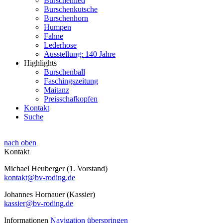
Burschenlied
Burschenkutsche
Burschenhorn
Humpen
Fahne
Lederhose
Ausstellung: 140 Jahre
Highlights
Burschenball
Faschingszeitung
Maitanz
Preisschafkopfen
Kontakt
Suche
nach oben
Kontakt
Michael Heuberger (1. Vorstand)
kontakt@bv-roding.de
Johannes Hornauer (Kassier)
kassier@bv-roding.de
Informationen
Navigation überspringen