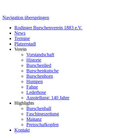
Navigation überspringen
Rodinger Burschenverein 1883 e.V.
News
Termine
Platzerstadl
Verein
Vorstandschaft
Historie
Burschenlied
Burschenkutsche
Burschenhorn
Humpen
Fahne
Lederhose
Ausstellung: 140 Jahre
Highlights
Burschenball
Faschingszeitung
Maitanz
Preisschafkopfen
Kontakt