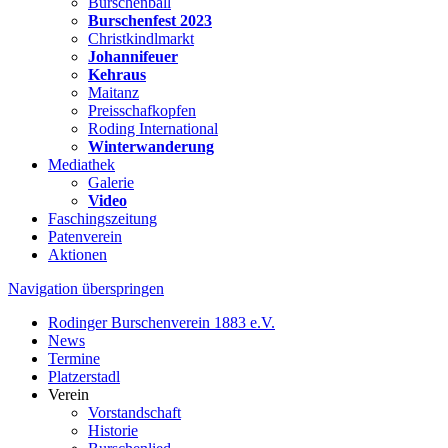
Burschenball
Burschenfest 2023
Christkindlmarkt
Johannifeuer
Kehraus
Maitanz
Preisschafkopfen
Roding International
Winterwanderung
Mediathek
Galerie
Video
Faschingszeitung
Patenverein
Aktionen
Navigation überspringen
Rodinger Burschenverein 1883 e.V.
News
Termine
Platzerstadl
Verein
Vorstandschaft
Historie