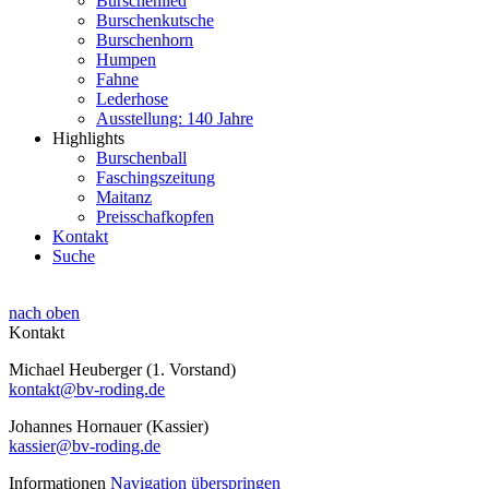
Burschenlied
Burschenkutsche
Burschenhorn
Humpen
Fahne
Lederhose
Ausstellung: 140 Jahre
Highlights
Burschenball
Faschingszeitung
Maitanz
Preisschafkopfen
Kontakt
Suche
nach oben
Kontakt
Michael Heuberger (1. Vorstand)
kontakt@bv-roding.de
Johannes Hornauer (Kassier)
kassier@bv-roding.de
Informationen
Navigation überspringen