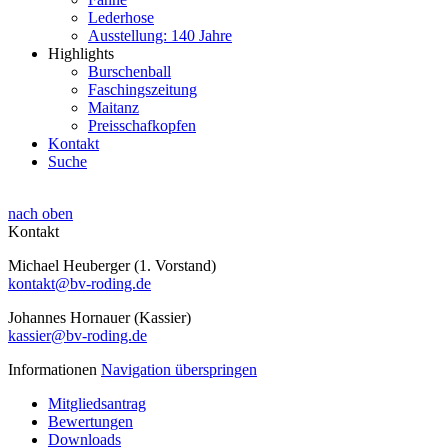
Lederhose
Ausstellung: 140 Jahre
Highlights
Burschenball
Faschingszeitung
Maitanz
Preisschafkopfen
Kontakt
Suche
nach oben
Kontakt
Michael Heuberger (1. Vorstand)
kontakt@bv-roding.de
Johannes Hornauer (Kassier)
kassier@bv-roding.de
Informationen
Navigation überspringen
Mitgliedsantrag
Bewertungen
Downloads