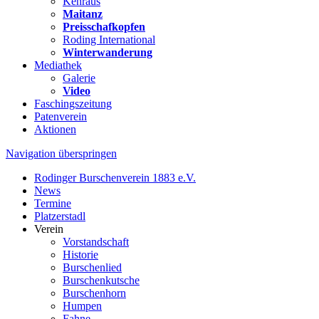
Kehraus
Maitanz
Preisschafkopfen
Roding International
Winterwanderung
Mediathek
Galerie
Video
Faschingszeitung
Patenverein
Aktionen
Navigation überspringen
Rodinger Burschenverein 1883 e.V.
News
Termine
Platzerstadl
Verein
Vorstandschaft
Historie
Burschenlied
Burschenkutsche
Burschenhorn
Humpen
Fahne