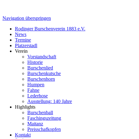
Navigation überspringen
Rodinger Burschenverein 1883 e.V.
News
Termine
Platzerstadl
Verein
Vorstandschaft
Historie
Burschenlied
Burschenkutsche
Burschenhorn
Humpen
Fahne
Lederhose
Ausstellung: 140 Jahre
Highlights
Burschenball
Faschingszeitung
Maitanz
Preisschafkopfen
Kontakt