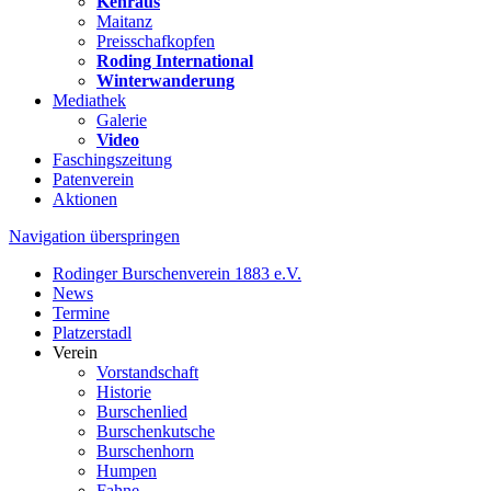
Kehraus
Maitanz
Preisschafkopfen
Roding International
Winterwanderung
Mediathek
Galerie
Video
Faschingszeitung
Patenverein
Aktionen
Navigation überspringen
Rodinger Burschenverein 1883 e.V.
News
Termine
Platzerstadl
Verein
Vorstandschaft
Historie
Burschenlied
Burschenkutsche
Burschenhorn
Humpen
Fahne