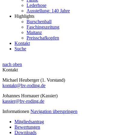
Lederhose
Ausstellung: 140 Jahre
Highlights
Burschenball
Faschingszeitung
Maitanz
Preisschafkopfen
Kontakt
Suche
nach oben
Kontakt
Michael Heuberger (1. Vorstand)
kontakt@bv-roding.de
Johannes Hornauer (Kassier)
kassier@bv-roding.de
Informationen
Navigation überspringen
Mitgliedsantrag
Bewertungen
Downloads