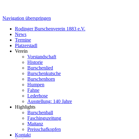
Navigation überspringen
Rodinger Burschenverein 1883 e.V.
News
Termine
Platzerstadl
Verein
Vorstandschaft
Historie
Burschenlied
Burschenkutsche
Burschenhorn
Humpen
Fahne
Lederhose
Ausstellung: 140 Jahre
Highlights
Burschenball
Faschingszeitung
Maitanz
Preisschafkopfen
Kontakt