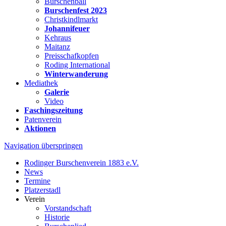
Burschenball
Burschenfest 2023
Christkindlmarkt
Johannifeuer
Kehraus
Maitanz
Preisschafkopfen
Roding International
Winterwanderung
Mediathek
Galerie
Video
Faschingszeitung
Patenverein
Aktionen
Navigation überspringen
Rodinger Burschenverein 1883 e.V.
News
Termine
Platzerstadl
Verein
Vorstandschaft
Historie