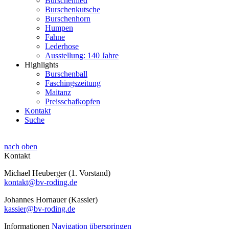
Burschenlied
Burschenkutsche
Burschenhorn
Humpen
Fahne
Lederhose
Ausstellung: 140 Jahre
Highlights
Burschenball
Faschingszeitung
Maitanz
Preisschafkopfen
Kontakt
Suche
nach oben
Kontakt
Michael Heuberger (1. Vorstand)
kontakt@bv-roding.de
Johannes Hornauer (Kassier)
kassier@bv-roding.de
Informationen
Navigation überspringen