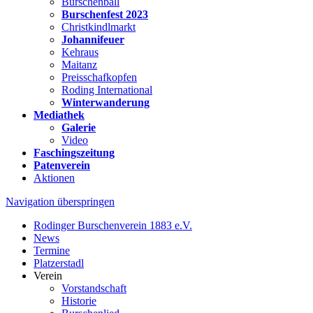
Burschenball
Burschenfest 2023
Christkindlmarkt
Johannifeuer
Kehraus
Maitanz
Preisschafkopfen
Roding International
Winterwanderung
Mediathek
Galerie
Video
Faschingszeitung
Patenverein
Aktionen
Navigation überspringen
Rodinger Burschenverein 1883 e.V.
News
Termine
Platzerstadl
Verein
Vorstandschaft
Historie