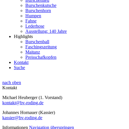
Burschenlied
Burschenkutsche
Burschenhorn
Humpen
Fahne
Lederhose
Ausstellung: 140 Jahre
Highlights
Burschenball
Faschingszeitung
Maitanz
Preisschafkopfen
Kontakt
Suche
nach oben
Kontakt
Michael Heuberger (1. Vorstand)
kontakt@bv-roding.de
Johannes Hornauer (Kassier)
kassier@bv-roding.de
Informationen
Navigation überspringen