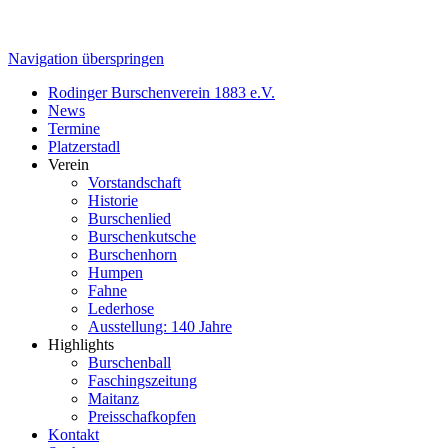
Navigation überspringen
Rodinger Burschenverein 1883 e.V.
News
Termine
Platzerstadl
Verein
Vorstandschaft
Historie
Burschenlied
Burschenkutsche
Burschenhorn
Humpen
Fahne
Lederhose
Ausstellung: 140 Jahre
Highlights
Burschenball
Faschingszeitung
Maitanz
Preisschafkopfen
Kontakt