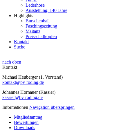
Lederhose
Ausstellung: 140 Jahre
Highlights
Burschenball
Faschingszeitung
Maitanz
Preisschafkopfen
Kontakt
Suche
nach oben
Kontakt
Michael Heuberger (1. Vorstand)
kontakt@bv-roding.de
Johannes Hornauer (Kassier)
kassier@bv-roding.de
Informationen
Navigation überspringen
Mitgliedsantrag
Bewertungen
Downloads