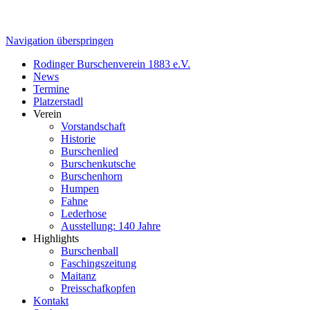
Navigation überspringen
Rodinger Burschenverein 1883 e.V.
News
Termine
Platzerstadl
Verein
Vorstandschaft
Historie
Burschenlied
Burschenkutsche
Burschenhorn
Humpen
Fahne
Lederhose
Ausstellung: 140 Jahre
Highlights
Burschenball
Faschingszeitung
Maitanz
Preisschafkopfen
Kontakt