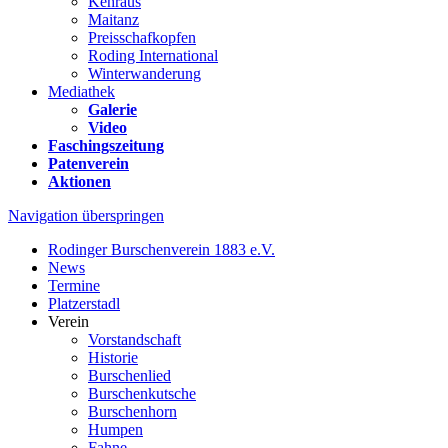
Kehraus
Maitanz
Preisschafkopfen
Roding International
Winterwanderung
Mediathek
Galerie
Video
Faschingszeitung
Patenverein
Aktionen
Navigation überspringen
Rodinger Burschenverein 1883 e.V.
News
Termine
Platzerstadl
Verein
Vorstandschaft
Historie
Burschenlied
Burschenkutsche
Burschenhorn
Humpen
Fahne