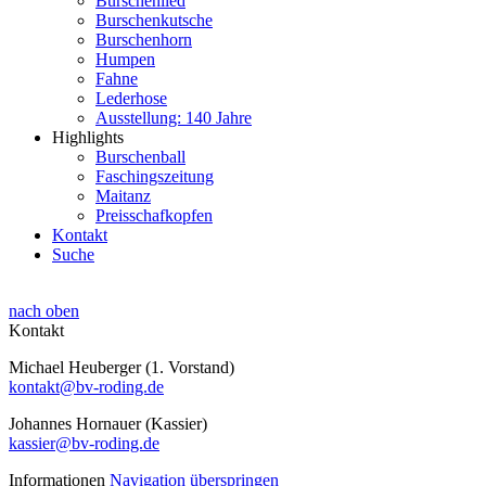
Burschenlied
Burschenkutsche
Burschenhorn
Humpen
Fahne
Lederhose
Ausstellung: 140 Jahre
Highlights
Burschenball
Faschingszeitung
Maitanz
Preisschafkopfen
Kontakt
Suche
nach oben
Kontakt
Michael Heuberger (1. Vorstand)
kontakt@bv-roding.de
Johannes Hornauer (Kassier)
kassier@bv-roding.de
Informationen
Navigation überspringen