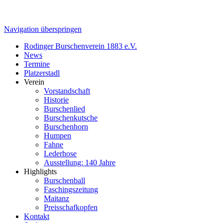
Navigation überspringen
Rodinger Burschenverein 1883 e.V.
News
Termine
Platzerstadl
Verein
Vorstandschaft
Historie
Burschenlied
Burschenkutsche
Burschenhorn
Humpen
Fahne
Lederhose
Ausstellung: 140 Jahre
Highlights
Burschenball
Faschingszeitung
Maitanz
Preisschafkopfen
Kontakt