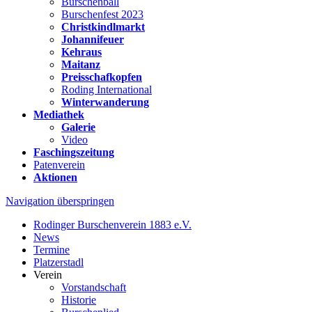
Burschenball
Burschenfest 2023
Christkindlmarkt
Johannifeuer
Kehraus
Maitanz
Preisschafkopfen
Roding International
Winterwanderung
Mediathek
Galerie
Video
Faschingszeitung
Patenverein
Aktionen
Navigation überspringen
Rodinger Burschenverein 1883 e.V.
News
Termine
Platzerstadl
Verein
Vorstandschaft
Historie