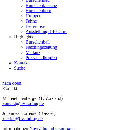
Burschenlied
Burschenkutsche
Burschenhorn
Humpen
Fahne
Lederhose
Ausstellung: 140 Jahre
Highlights
Burschenball
Faschingszeitung
Maitanz
Preisschafkopfen
Kontakt
Suche
nach oben
Kontakt
Michael Heuberger (1. Vorstand)
kontakt@bv-roding.de
Johannes Hornauer (Kassier)
kassier@bv-roding.de
Informationen
Navigation überspringen