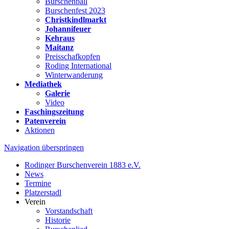
Burschenball
Burschenfest 2023
Christkindlmarkt
Johannifeuer
Kehraus
Maitanz
Preisschafkopfen
Roding International
Winterwanderung
Mediathek
Galerie
Video
Faschingszeitung
Patenverein
Aktionen
Navigation überspringen
Rodinger Burschenverein 1883 e.V.
News
Termine
Platzerstadl
Verein
Vorstandschaft
Historie