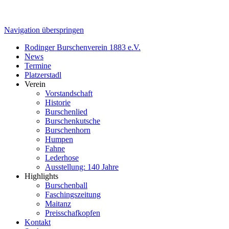
Navigation überspringen
Rodinger Burschenverein 1883 e.V.
News
Termine
Platzerstadl
Verein
Vorstandschaft
Historie
Burschenlied
Burschenkutsche
Burschenhorn
Humpen
Fahne
Lederhose
Ausstellung: 140 Jahre
Highlights
Burschenball
Faschingszeitung
Maitanz
Preisschafkopfen
Kontakt