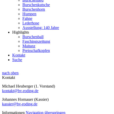
Burschenlied
Burschenkutsche
Burschenhorn
Humpen
Fahne
Lederhose
Ausstellung: 140 Jahre
Highlights
Burschenball
Faschingszeitung
Maitanz
Preisschafkopfen
Kontakt
Suche
nach oben
Kontakt
Michael Heuberger (1. Vorstand)
kontakt@bv-roding.de
Johannes Hornauer (Kassier)
kassier@bv-roding.de
Informationen
Navigation überspringen