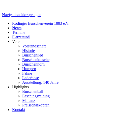
Navigation überspringen
Rodinger Burschenverein 1883 e.V.
News
Termine
Platzerstadl
Verein
Vorstandschaft
Historie
Burschenlied
Burschenkutsche
Burschenhorn
Humpen
Fahne
Lederhose
Ausstellung: 140 Jahre
Highlights
Burschenball
Faschingszeitung
Maitanz
Preisschafkopfen
Kontakt