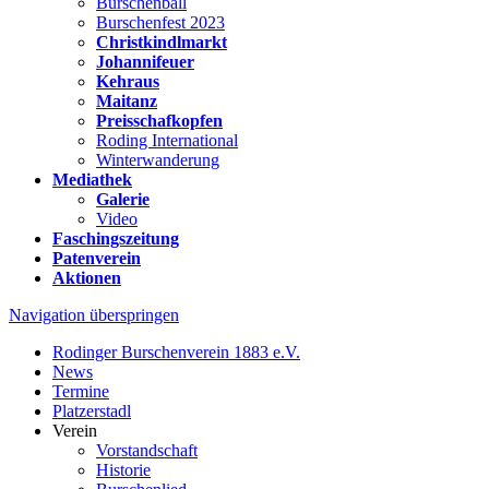
Burschenball
Burschenfest 2023
Christkindlmarkt
Johannifeuer
Kehraus
Maitanz
Preisschafkopfen
Roding International
Winterwanderung
Mediathek
Galerie
Video
Faschingszeitung
Patenverein
Aktionen
Navigation überspringen
Rodinger Burschenverein 1883 e.V.
News
Termine
Platzerstadl
Verein
Vorstandschaft
Historie