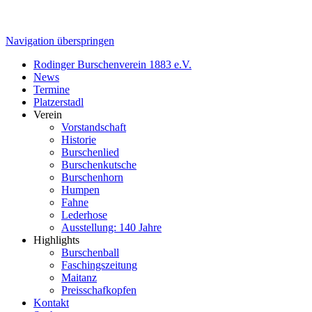
Navigation überspringen
Rodinger Burschenverein 1883 e.V.
News
Termine
Platzerstadl
Verein
Vorstandschaft
Historie
Burschenlied
Burschenkutsche
Burschenhorn
Humpen
Fahne
Lederhose
Ausstellung: 140 Jahre
Highlights
Burschenball
Faschingszeitung
Maitanz
Preisschafkopfen
Kontakt