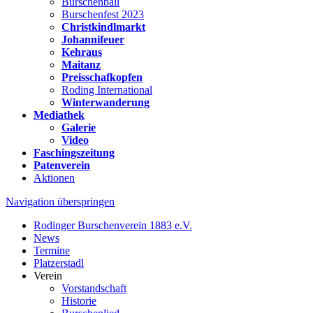
Burschenball
Burschenfest 2023
Christkindlmarkt
Johannifeuer
Kehraus
Maitanz
Preisschafkopfen
Roding International
Winterwanderung
Mediathek
Galerie
Video
Faschingszeitung
Patenverein
Aktionen
Navigation überspringen
Rodinger Burschenverein 1883 e.V.
News
Termine
Platzerstadl
Verein
Vorstandschaft
Historie