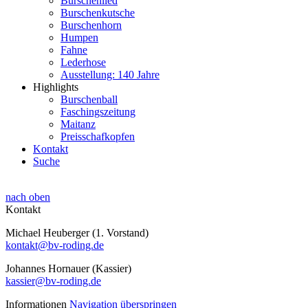
Burschenlied
Burschenkutsche
Burschenhorn
Humpen
Fahne
Lederhose
Ausstellung: 140 Jahre
Highlights
Burschenball
Faschingszeitung
Maitanz
Preisschafkopfen
Kontakt
Suche
nach oben
Kontakt
Michael Heuberger (1. Vorstand)
kontakt@bv-roding.de
Johannes Hornauer (Kassier)
kassier@bv-roding.de
Informationen
Navigation überspringen