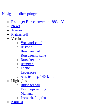
Navigation überspringen
Rodinger Burschenverein 1883 e.V.
News
Termine
Platzerstadl
Verein
Vorstandschaft
Historie
Burschenlied
Burschenkutsche
Burschenhorn
Humpen
Fahne
Lederhose
Ausstellung: 140 Jahre
Highlights
Burschenball
Faschingszeitung
Maitanz
Preisschafkopfen
Kontakt