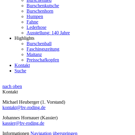
Burschenlied
Burschenkutsche
Burschenhorn
Humpen
Fahne
Lederhose
Ausstellung: 140 Jahre
Highlights
Burschenball
Faschingszeitung
Maitanz
Preisschafkopfen
Kontakt
Suche
nach oben
Kontakt
Michael Heuberger (1. Vorstand)
kontakt@bv-roding.de
Johannes Hornauer (Kassier)
kassier@bv-roding.de
Informationen
Navigation überspringen