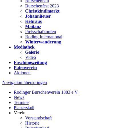
Burschenball
Burschenfest 2023
Christkindlmarkt
Johannifeuer
Kehraus
Maitanz
Preisschafkopfen
Roding International
Winterwanderung
Mediathek
Galerie
Video
Faschingszeitung
Patenverein
Aktionen
Navigation überspringen
Rodinger Burschenverein 1883 e.V.
News
Termine
Platzerstadl
Verein
Vorstandschaft
Historie