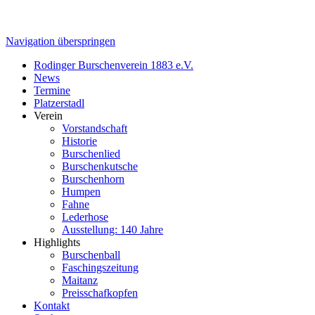
Navigation überspringen
Rodinger Burschenverein 1883 e.V.
News
Termine
Platzerstadl
Verein
Vorstandschaft
Historie
Burschenlied
Burschenkutsche
Burschenhorn
Humpen
Fahne
Lederhose
Ausstellung: 140 Jahre
Highlights
Burschenball
Faschingszeitung
Maitanz
Preisschafkopfen
Kontakt