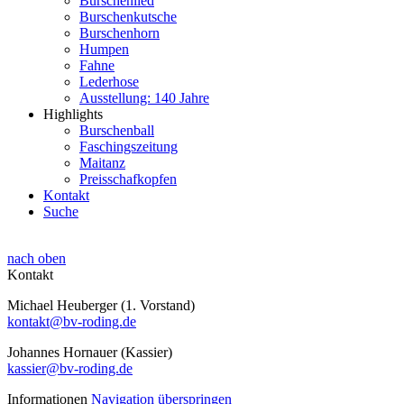
Burschenlied
Burschenkutsche
Burschenhorn
Humpen
Fahne
Lederhose
Ausstellung: 140 Jahre
Highlights
Burschenball
Faschingszeitung
Maitanz
Preisschafkopfen
Kontakt
Suche
nach oben
Kontakt
Michael Heuberger (1. Vorstand)
kontakt@bv-roding.de
Johannes Hornauer (Kassier)
kassier@bv-roding.de
Informationen
Navigation überspringen