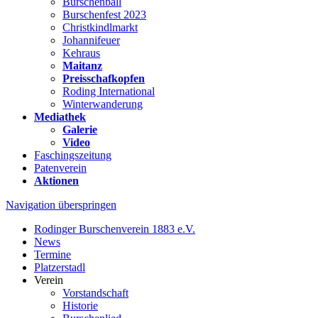
Burschenball
Burschenfest 2023
Christkindlmarkt
Johannifeuer
Kehraus
Maitanz
Preisschafkopfen
Roding International
Winterwanderung
Mediathek
Galerie
Video
Faschingszeitung
Patenverein
Aktionen
Navigation überspringen
Rodinger Burschenverein 1883 e.V.
News
Termine
Platzerstadl
Verein
Vorstandschaft
Historie