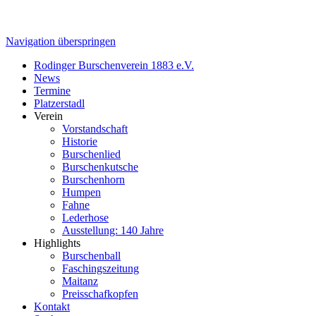
Navigation überspringen
Rodinger Burschenverein 1883 e.V.
News
Termine
Platzerstadl
Verein
Vorstandschaft
Historie
Burschenlied
Burschenkutsche
Burschenhorn
Humpen
Fahne
Lederhose
Ausstellung: 140 Jahre
Highlights
Burschenball
Faschingszeitung
Maitanz
Preisschafkopfen
Kontakt