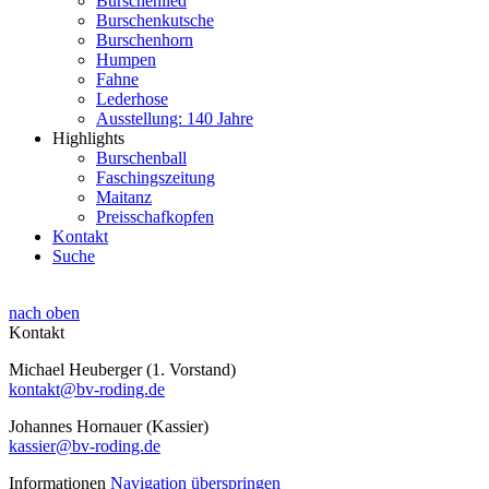
Burschenlied
Burschenkutsche
Burschenhorn
Humpen
Fahne
Lederhose
Ausstellung: 140 Jahre
Highlights
Burschenball
Faschingszeitung
Maitanz
Preisschafkopfen
Kontakt
Suche
nach oben
Kontakt
Michael Heuberger (1. Vorstand)
kontakt@bv-roding.de
Johannes Hornauer (Kassier)
kassier@bv-roding.de
Informationen
Navigation überspringen