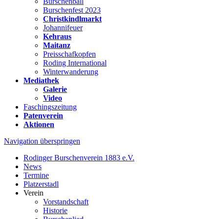
Burschenball
Burschenfest 2023
Christkindlmarkt
Johannifeuer
Kehraus
Maitanz
Preisschafkopfen
Roding International
Winterwanderung
Mediathek
Galerie
Video
Faschingszeitung
Patenverein
Aktionen
Navigation überspringen
Rodinger Burschenverein 1883 e.V.
News
Termine
Platzerstadl
Verein
Vorstandschaft
Historie