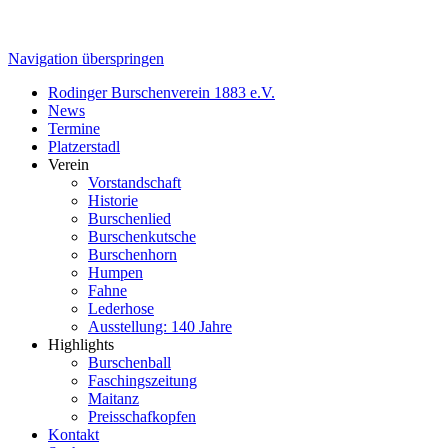
Navigation überspringen
Rodinger Burschenverein 1883 e.V.
News
Termine
Platzerstadl
Verein
Vorstandschaft
Historie
Burschenlied
Burschenkutsche
Burschenhorn
Humpen
Fahne
Lederhose
Ausstellung: 140 Jahre
Highlights
Burschenball
Faschingszeitung
Maitanz
Preisschafkopfen
Kontakt