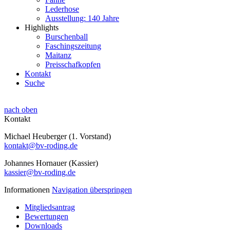
Lederhose
Ausstellung: 140 Jahre
Highlights
Burschenball
Faschingszeitung
Maitanz
Preisschafkopfen
Kontakt
Suche
nach oben
Kontakt
Michael Heuberger (1. Vorstand)
kontakt@bv-roding.de
Johannes Hornauer (Kassier)
kassier@bv-roding.de
Informationen
Navigation überspringen
Mitgliedsantrag
Bewertungen
Downloads