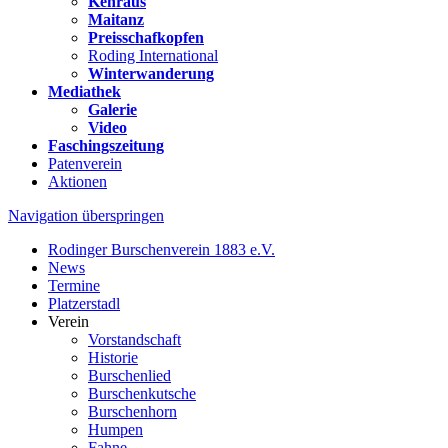
Kehraus
Maitanz
Preisschafkopfen
Roding International
Winterwanderung
Mediathek
Galerie
Video
Faschingszeitung
Patenverein
Aktionen
Navigation überspringen
Rodinger Burschenverein 1883 e.V.
News
Termine
Platzerstadl
Verein
Vorstandschaft
Historie
Burschenlied
Burschenkutsche
Burschenhorn
Humpen
Fahne