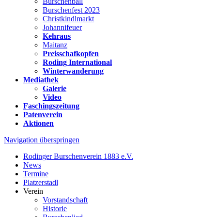
Burschenball
Burschenfest 2023
Christkindlmarkt
Johannifeuer
Kehraus
Maitanz
Preisschafkopfen
Roding International
Winterwanderung
Mediathek
Galerie
Video
Faschingszeitung
Patenverein
Aktionen
Navigation überspringen
Rodinger Burschenverein 1883 e.V.
News
Termine
Platzerstadl
Verein
Vorstandschaft
Historie