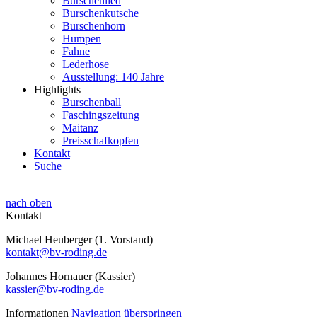
Burschenlied
Burschenkutsche
Burschenhorn
Humpen
Fahne
Lederhose
Ausstellung: 140 Jahre
Highlights
Burschenball
Faschingszeitung
Maitanz
Preisschafkopfen
Kontakt
Suche
nach oben
Kontakt
Michael Heuberger (1. Vorstand)
kontakt@bv-roding.de
Johannes Hornauer (Kassier)
kassier@bv-roding.de
Informationen
Navigation überspringen