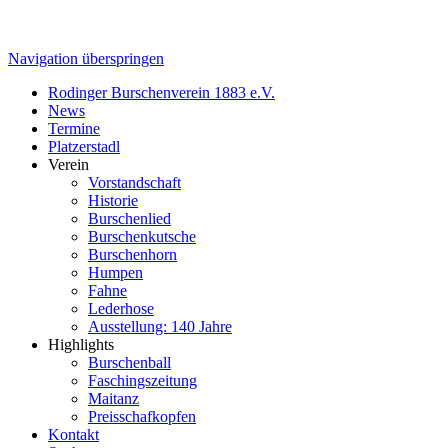
Navigation überspringen
Rodinger Burschenverein 1883 e.V.
News
Termine
Platzerstadl
Verein
Vorstandschaft
Historie
Burschenlied
Burschenkutsche
Burschenhorn
Humpen
Fahne
Lederhose
Ausstellung: 140 Jahre
Highlights
Burschenball
Faschingszeitung
Maitanz
Preisschafkopfen
Kontakt