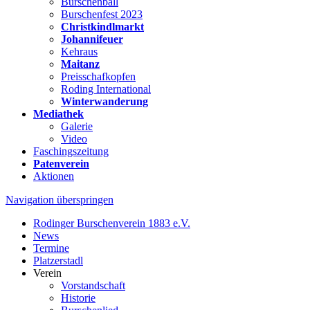
Burschenball
Burschenfest 2023
Christkindlmarkt
Johannifeuer
Kehraus
Maitanz
Preisschafkopfen
Roding International
Winterwanderung
Mediathek
Galerie
Video
Faschingszeitung
Patenverein
Aktionen
Navigation überspringen
Rodinger Burschenverein 1883 e.V.
News
Termine
Platzerstadl
Verein
Vorstandschaft
Historie