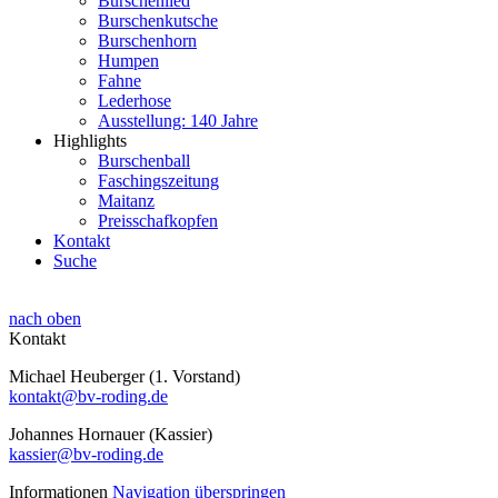
Burschenlied
Burschenkutsche
Burschenhorn
Humpen
Fahne
Lederhose
Ausstellung: 140 Jahre
Highlights
Burschenball
Faschingszeitung
Maitanz
Preisschafkopfen
Kontakt
Suche
nach oben
Kontakt
Michael Heuberger (1. Vorstand)
kontakt@bv-roding.de
Johannes Hornauer (Kassier)
kassier@bv-roding.de
Informationen
Navigation überspringen