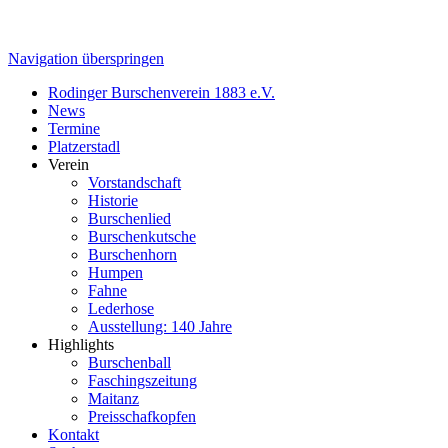
Navigation überspringen
Rodinger Burschenverein 1883 e.V.
News
Termine
Platzerstadl
Verein
Vorstandschaft
Historie
Burschenlied
Burschenkutsche
Burschenhorn
Humpen
Fahne
Lederhose
Ausstellung: 140 Jahre
Highlights
Burschenball
Faschingszeitung
Maitanz
Preisschafkopfen
Kontakt