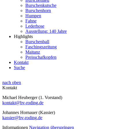
Burschenlied
Burschenkutsche
Burschenhorn
Humpen
Fahne
Lederhose
Ausstellung: 140 Jahre
Highlights
Burschenball
Faschingszeitung
Maitanz
Preisschafkopfen
Kontakt
Suche
nach oben
Kontakt
Michael Heuberger (1. Vorstand)
kontakt@bv-roding.de
Johannes Hornauer (Kassier)
kassier@bv-roding.de
Informationen
Navigation überspringen