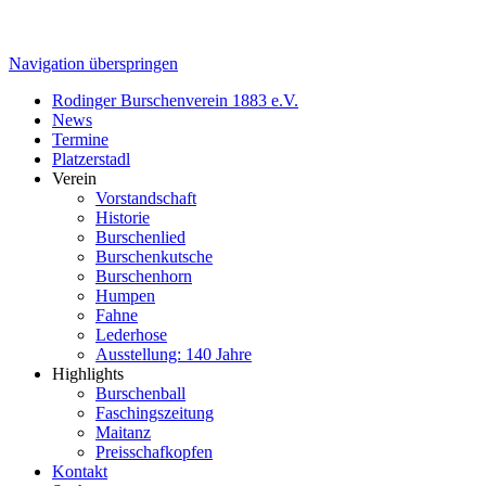
Navigation überspringen
Rodinger Burschenverein 1883 e.V.
News
Termine
Platzerstadl
Verein
Vorstandschaft
Historie
Burschenlied
Burschenkutsche
Burschenhorn
Humpen
Fahne
Lederhose
Ausstellung: 140 Jahre
Highlights
Burschenball
Faschingszeitung
Maitanz
Preisschafkopfen
Kontakt