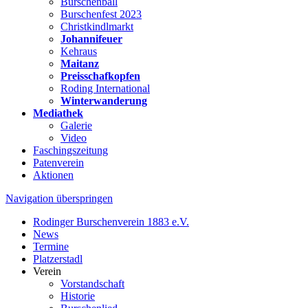
Burschenball
Burschenfest 2023
Christkindlmarkt
Johannifeuer
Kehraus
Maitanz
Preisschafkopfen
Roding International
Winterwanderung
Mediathek
Galerie
Video
Faschingszeitung
Patenverein
Aktionen
Navigation überspringen
Rodinger Burschenverein 1883 e.V.
News
Termine
Platzerstadl
Verein
Vorstandschaft
Historie