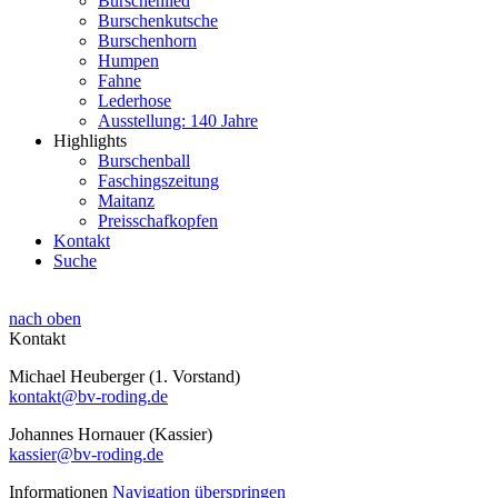
Burschenlied
Burschenkutsche
Burschenhorn
Humpen
Fahne
Lederhose
Ausstellung: 140 Jahre
Highlights
Burschenball
Faschingszeitung
Maitanz
Preisschafkopfen
Kontakt
Suche
nach oben
Kontakt
Michael Heuberger (1. Vorstand)
kontakt@bv-roding.de
Johannes Hornauer (Kassier)
kassier@bv-roding.de
Informationen
Navigation überspringen