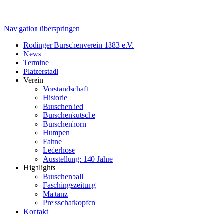
Navigation überspringen
Rodinger Burschenverein 1883 e.V.
News
Termine
Platzerstadl
Verein
Vorstandschaft
Historie
Burschenlied
Burschenkutsche
Burschenhorn
Humpen
Fahne
Lederhose
Ausstellung: 140 Jahre
Highlights
Burschenball
Faschingszeitung
Maitanz
Preisschafkopfen
Kontakt