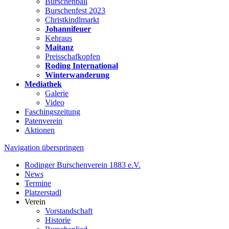
Burschenball
Burschenfest 2023
Christkindlmarkt
Johannifeuer
Kehraus
Maitanz
Preisschafkopfen
Roding International
Winterwanderung
Mediathek
Galerie
Video
Faschingszeitung
Patenverein
Aktionen
Navigation überspringen
Rodinger Burschenverein 1883 e.V.
News
Termine
Platzerstadl
Verein
Vorstandschaft
Historie