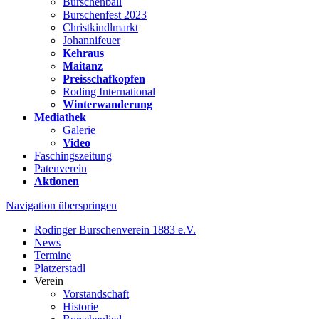
Burschenball
Burschenfest 2023
Christkindlmarkt
Johannifeuer
Kehraus
Maitanz
Preisschafkopfen
Roding International
Winterwanderung
Mediathek
Galerie
Video
Faschingszeitung
Patenverein
Aktionen
Navigation überspringen
Rodinger Burschenverein 1883 e.V.
News
Termine
Platzerstadl
Verein
Vorstandschaft
Historie