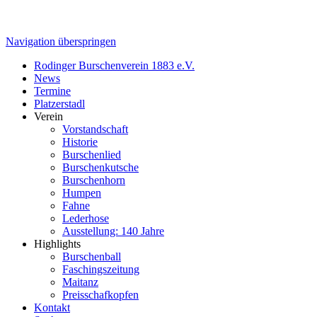
Navigation überspringen
Rodinger Burschenverein 1883 e.V.
News
Termine
Platzerstadl
Verein
Vorstandschaft
Historie
Burschenlied
Burschenkutsche
Burschenhorn
Humpen
Fahne
Lederhose
Ausstellung: 140 Jahre
Highlights
Burschenball
Faschingszeitung
Maitanz
Preisschafkopfen
Kontakt