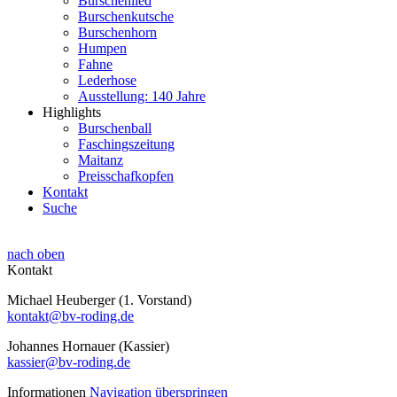
Burschenlied
Burschenkutsche
Burschenhorn
Humpen
Fahne
Lederhose
Ausstellung: 140 Jahre
Highlights
Burschenball
Faschingszeitung
Maitanz
Preisschafkopfen
Kontakt
Suche
nach oben
Kontakt
Michael Heuberger (1. Vorstand)
kontakt@bv-roding.de
Johannes Hornauer (Kassier)
kassier@bv-roding.de
Informationen
Navigation überspringen