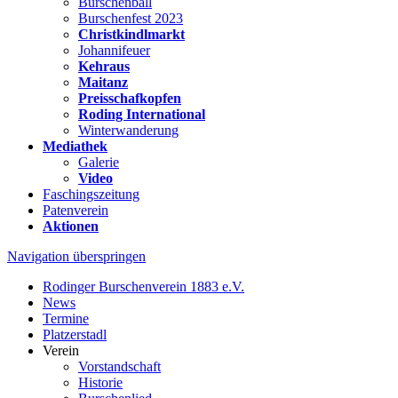
Burschenball
Burschenfest 2023
Christkindlmarkt
Johannifeuer
Kehraus
Maitanz
Preisschafkopfen
Roding International
Winterwanderung
Mediathek
Galerie
Video
Faschingszeitung
Patenverein
Aktionen
Navigation überspringen
Rodinger Burschenverein 1883 e.V.
News
Termine
Platzerstadl
Verein
Vorstandschaft
Historie