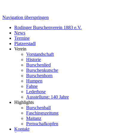
Navigation überspringen
Rodinger Burschenverein 1883 e.V.
News
Termine
Platzerstadl
Verein
Vorstandschaft
Historie
Burschenlied
Burschenkutsche
Burschenhorn
Humpen
Fahne
Lederhose
Ausstellung: 140 Jahre
Highlights
Burschenball
Faschingszeitung
Maitanz
Preisschafkopfen
Kontakt