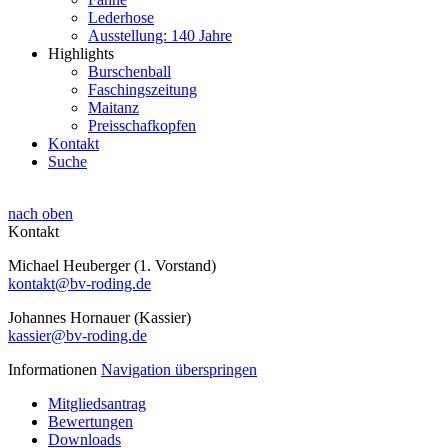
Lederhose
Ausstellung: 140 Jahre
Highlights
Burschenball
Faschingszeitung
Maitanz
Preisschafkopfen
Kontakt
Suche
nach oben
Kontakt
Michael Heuberger (1. Vorstand)
kontakt@bv-roding.de
Johannes Hornauer (Kassier)
kassier@bv-roding.de
Informationen
Navigation überspringen
Mitgliedsantrag
Bewertungen
Downloads