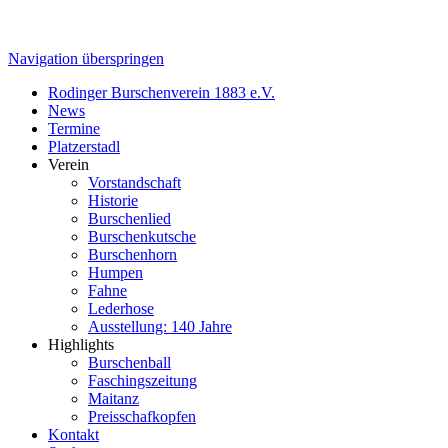
Navigation überspringen
Rodinger Burschenverein 1883 e.V.
News
Termine
Platzerstadl
Verein
Vorstandschaft
Historie
Burschenlied
Burschenkutsche
Burschenhorn
Humpen
Fahne
Lederhose
Ausstellung: 140 Jahre
Highlights
Burschenball
Faschingszeitung
Maitanz
Preisschafkopfen
Kontakt