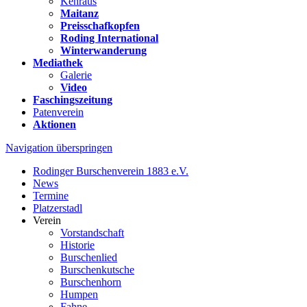
Kehraus
Maitanz
Preisschafkopfen
Roding International
Winterwanderung
Mediathek
Galerie
Video
Faschingszeitung
Patenverein
Aktionen
Navigation überspringen
Rodinger Burschenverein 1883 e.V.
News
Termine
Platzerstadl
Verein
Vorstandschaft
Historie
Burschenlied
Burschenkutsche
Burschenhorn
Humpen
Fahne