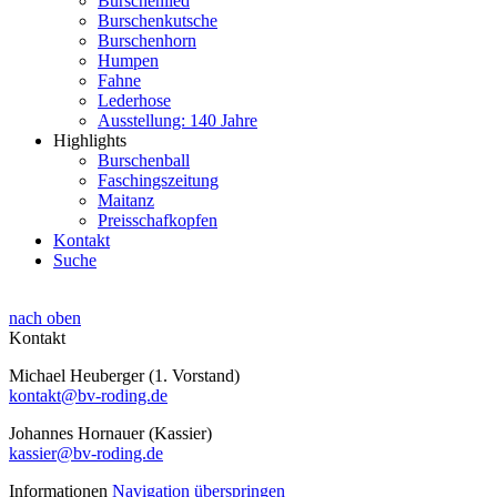
Burschenlied
Burschenkutsche
Burschenhorn
Humpen
Fahne
Lederhose
Ausstellung: 140 Jahre
Highlights
Burschenball
Faschingszeitung
Maitanz
Preisschafkopfen
Kontakt
Suche
nach oben
Kontakt
Michael Heuberger (1. Vorstand)
kontakt@bv-roding.de
Johannes Hornauer (Kassier)
kassier@bv-roding.de
Informationen
Navigation überspringen