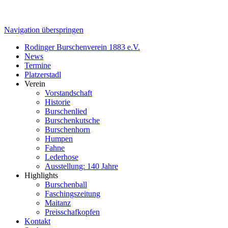
Navigation überspringen
Rodinger Burschenverein 1883 e.V.
News
Termine
Platzerstadl
Verein
Vorstandschaft
Historie
Burschenlied
Burschenkutsche
Burschenhorn
Humpen
Fahne
Lederhose
Ausstellung: 140 Jahre
Highlights
Burschenball
Faschingszeitung
Maitanz
Preisschafkopfen
Kontakt