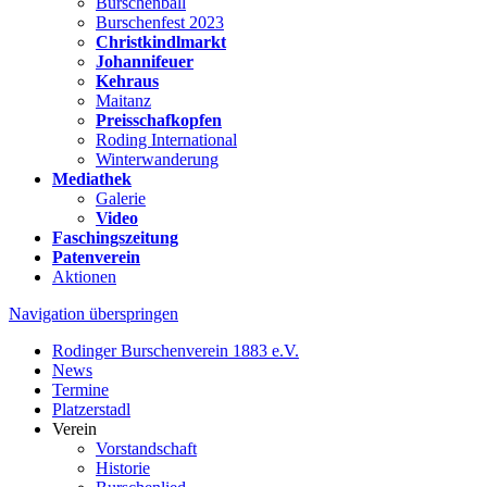
Burschenball
Burschenfest 2023
Christkindlmarkt
Johannifeuer
Kehraus
Maitanz
Preisschafkopfen
Roding International
Winterwanderung
Mediathek
Galerie
Video
Faschingszeitung
Patenverein
Aktionen
Navigation überspringen
Rodinger Burschenverein 1883 e.V.
News
Termine
Platzerstadl
Verein
Vorstandschaft
Historie