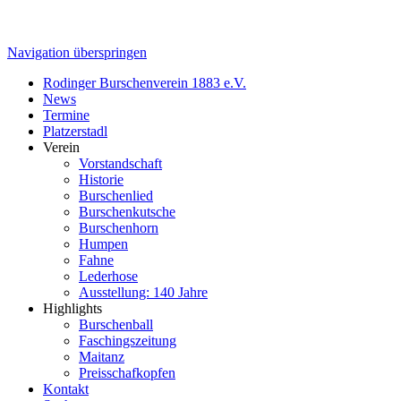
Navigation überspringen
Rodinger Burschenverein 1883 e.V.
News
Termine
Platzerstadl
Verein
Vorstandschaft
Historie
Burschenlied
Burschenkutsche
Burschenhorn
Humpen
Fahne
Lederhose
Ausstellung: 140 Jahre
Highlights
Burschenball
Faschingszeitung
Maitanz
Preisschafkopfen
Kontakt