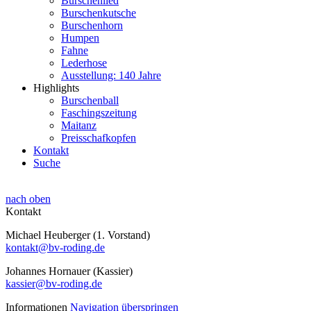
Burschenlied
Burschenkutsche
Burschenhorn
Humpen
Fahne
Lederhose
Ausstellung: 140 Jahre
Highlights
Burschenball
Faschingszeitung
Maitanz
Preisschafkopfen
Kontakt
Suche
nach oben
Kontakt
Michael Heuberger (1. Vorstand)
kontakt@bv-roding.de
Johannes Hornauer (Kassier)
kassier@bv-roding.de
Informationen
Navigation überspringen