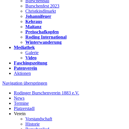
Burschenball
Burschenfest 2023
Christkindlmarkt
Johannifeuer
Kehraus
Maitanz
Preisschafkopfen
Roding International
Winterwanderung
Mediathek
Galerie
Video
Faschingszeitung
Patenverein
Aktionen
Navigation überspringen
Rodinger Burschenverein 1883 e.V.
News
Termine
Platzerstadl
Verein
Vorstandschaft
Historie