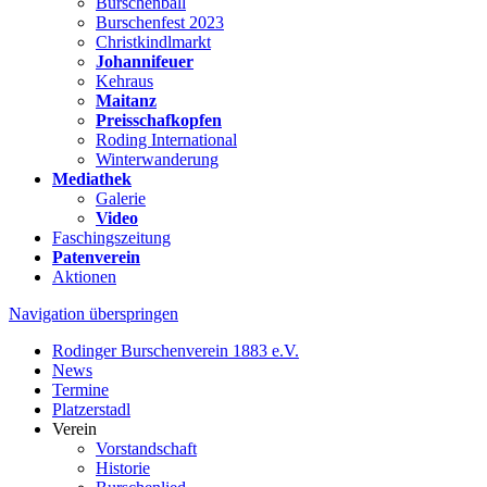
Burschenball
Burschenfest 2023
Christkindlmarkt
Johannifeuer
Kehraus
Maitanz
Preisschafkopfen
Roding International
Winterwanderung
Mediathek
Galerie
Video
Faschingszeitung
Patenverein
Aktionen
Navigation überspringen
Rodinger Burschenverein 1883 e.V.
News
Termine
Platzerstadl
Verein
Vorstandschaft
Historie