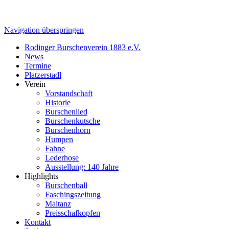
Navigation überspringen
Rodinger Burschenverein 1883 e.V.
News
Termine
Platzerstadl
Verein
Vorstandschaft
Historie
Burschenlied
Burschenkutsche
Burschenhorn
Humpen
Fahne
Lederhose
Ausstellung: 140 Jahre
Highlights
Burschenball
Faschingszeitung
Maitanz
Preisschafkopfen
Kontakt