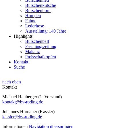
Burschenlied
Burschenkutsche
Burschenhorn
Humpen
Fahne
Lederhose
Ausstellung: 140 Jahre
Highlights
Burschenball
Faschingszeitung
Maitanz
Preisschafkopfen
Kontakt
Suche
nach oben
Kontakt
Michael Heuberger (1. Vorstand)
kontakt@bv-roding.de
Johannes Hornauer (Kassier)
kassier@bv-roding.de
Informationen
Navigation überspringen