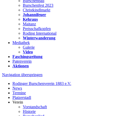
Burschenball
Burschenfest 2023
Christkindlmarkt
Johannifeuer
Kehraus
Maitanz
Preisschafkopfen
Roding International
Winterwanderung
Mediathek
Galerie
Video
Faschingszeitung
Patenverein
Aktionen
Navigation überspringen
Rodinger Burschenverein 1883 e.V.
News
Termine
Platzerstadl
Verein
Vorstandschaft
Historie