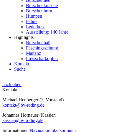
Burschenlied
Burschenkutsche
Burschenhorn
Humpen
Fahne
Lederhose
Ausstellung: 140 Jahre
Highlights
Burschenball
Faschingszeitung
Maitanz
Preisschafkopfen
Kontakt
Suche
nach oben
Kontakt
Michael Heuberger (1. Vorstand)
kontakt@bv-roding.de
Johannes Hornauer (Kassier)
kassier@bv-roding.de
Informationen
Navigation überspringen