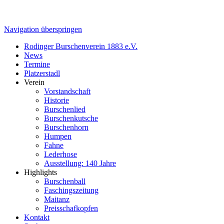
Navigation überspringen
Rodinger Burschenverein 1883 e.V.
News
Termine
Platzerstadl
Verein
Vorstandschaft
Historie
Burschenlied
Burschenkutsche
Burschenhorn
Humpen
Fahne
Lederhose
Ausstellung: 140 Jahre
Highlights
Burschenball
Faschingszeitung
Maitanz
Preisschafkopfen
Kontakt