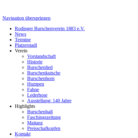
Navigation überspringen
Rodinger Burschenverein 1883 e.V.
News
Termine
Platzerstadl
Verein
Vorstandschaft
Historie
Burschenlied
Burschenkutsche
Burschenhorn
Humpen
Fahne
Lederhose
Ausstellung: 140 Jahre
Highlights
Burschenball
Faschingszeitung
Maitanz
Preisschafkopfen
Kontakt