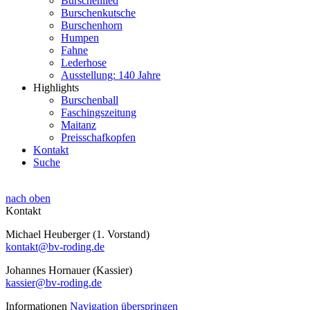
Burschenlied
Burschenkutsche
Burschenhorn
Humpen
Fahne
Lederhose
Ausstellung: 140 Jahre
Highlights
Burschenball
Faschingszeitung
Maitanz
Preisschafkopfen
Kontakt
Suche
nach oben
Kontakt
Michael Heuberger (1. Vorstand)
kontakt@bv-roding.de
Johannes Hornauer (Kassier)
kassier@bv-roding.de
Informationen
Navigation überspringen