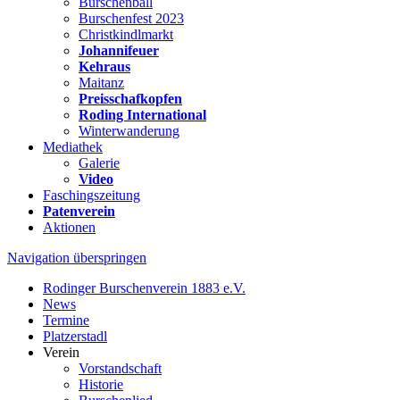
Burschenball
Burschenfest 2023
Christkindlmarkt
Johannifeuer
Kehraus
Maitanz
Preisschafkopfen
Roding International
Winterwanderung
Mediathek
Galerie
Video
Faschingszeitung
Patenverein
Aktionen
Navigation überspringen
Rodinger Burschenverein 1883 e.V.
News
Termine
Platzerstadl
Verein
Vorstandschaft
Historie