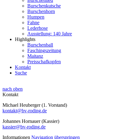
Burschenlied
Burschenkutsche
Burschenhorn
Humpen
Fahne
Lederhose
Ausstellung: 140 Jahre
Highlights
Burschenball
Faschingszeitung
Maitanz
Preisschafkopfen
Kontakt
Suche
nach oben
Kontakt
Michael Heuberger (1. Vorstand)
kontakt@bv-roding.de
Johannes Hornauer (Kassier)
kassier@bv-roding.de
Informationen
Navigation überspringen