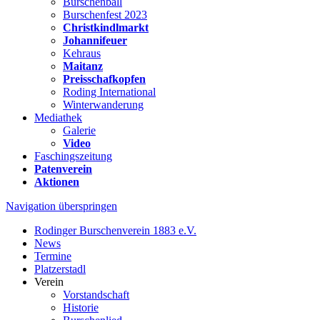
Burschenball
Burschenfest 2023
Christkindlmarkt
Johannifeuer
Kehraus
Maitanz
Preisschafkopfen
Roding International
Winterwanderung
Mediathek
Galerie
Video
Faschingszeitung
Patenverein
Aktionen
Navigation überspringen
Rodinger Burschenverein 1883 e.V.
News
Termine
Platzerstadl
Verein
Vorstandschaft
Historie