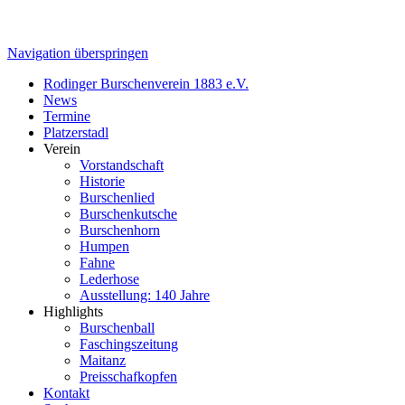
Navigation überspringen
Rodinger Burschenverein 1883 e.V.
News
Termine
Platzerstadl
Verein
Vorstandschaft
Historie
Burschenlied
Burschenkutsche
Burschenhorn
Humpen
Fahne
Lederhose
Ausstellung: 140 Jahre
Highlights
Burschenball
Faschingszeitung
Maitanz
Preisschafkopfen
Kontakt