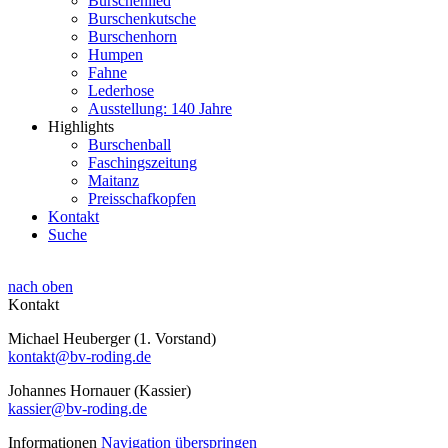
Burschenlied
Burschenkutsche
Burschenhorn
Humpen
Fahne
Lederhose
Ausstellung: 140 Jahre
Highlights
Burschenball
Faschingszeitung
Maitanz
Preisschafkopfen
Kontakt
Suche
nach oben
Kontakt
Michael Heuberger (1. Vorstand)
kontakt@bv-roding.de
Johannes Hornauer (Kassier)
kassier@bv-roding.de
Informationen
Navigation überspringen