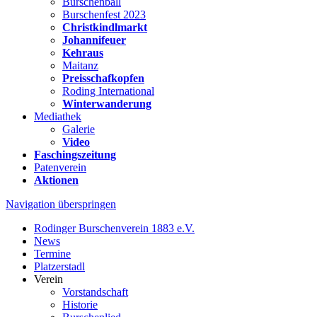
Burschenball
Burschenfest 2023
Christkindlmarkt
Johannifeuer
Kehraus
Maitanz
Preisschafkopfen
Roding International
Winterwanderung
Mediathek
Galerie
Video
Faschingszeitung
Patenverein
Aktionen
Navigation überspringen
Rodinger Burschenverein 1883 e.V.
News
Termine
Platzerstadl
Verein
Vorstandschaft
Historie