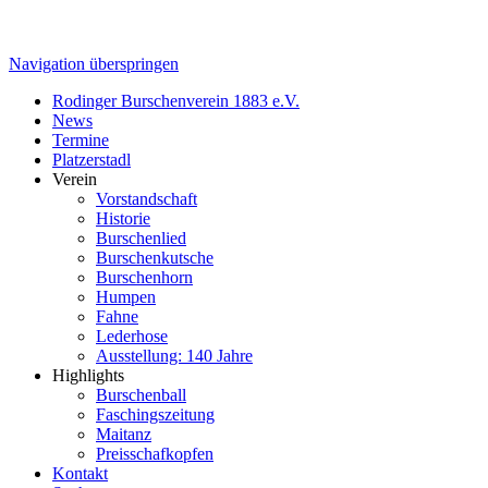
Navigation überspringen
Rodinger Burschenverein 1883 e.V.
News
Termine
Platzerstadl
Verein
Vorstandschaft
Historie
Burschenlied
Burschenkutsche
Burschenhorn
Humpen
Fahne
Lederhose
Ausstellung: 140 Jahre
Highlights
Burschenball
Faschingszeitung
Maitanz
Preisschafkopfen
Kontakt