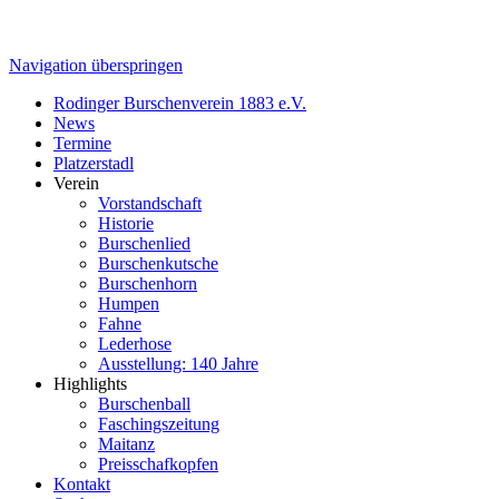
Navigation überspringen
Rodinger Burschenverein 1883 e.V.
News
Termine
Platzerstadl
Verein
Vorstandschaft
Historie
Burschenlied
Burschenkutsche
Burschenhorn
Humpen
Fahne
Lederhose
Ausstellung: 140 Jahre
Highlights
Burschenball
Faschingszeitung
Maitanz
Preisschafkopfen
Kontakt