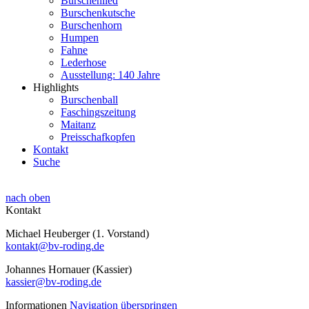
Burschenlied
Burschenkutsche
Burschenhorn
Humpen
Fahne
Lederhose
Ausstellung: 140 Jahre
Highlights
Burschenball
Faschingszeitung
Maitanz
Preisschafkopfen
Kontakt
Suche
nach oben
Kontakt
Michael Heuberger (1. Vorstand)
kontakt@bv-roding.de
Johannes Hornauer (Kassier)
kassier@bv-roding.de
Informationen
Navigation überspringen