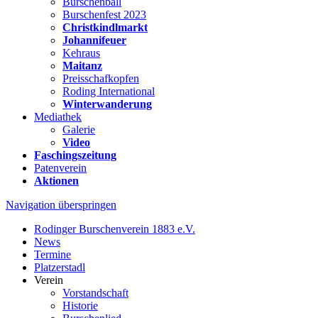
Burschenball
Burschenfest 2023
Christkindlmarkt
Johannifeuer
Kehraus
Maitanz
Preisschafkopfen
Roding International
Winterwanderung
Mediathek
Galerie
Video
Faschingszeitung
Patenverein
Aktionen
Navigation überspringen
Rodinger Burschenverein 1883 e.V.
News
Termine
Platzerstadl
Verein
Vorstandschaft
Historie