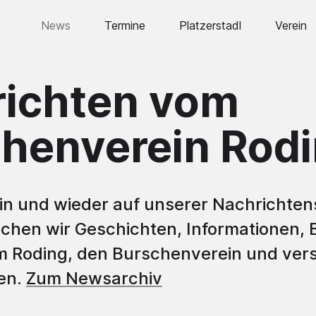
News
Termine
Platzerstadl
Verein
Vorstand
ichten vom
Historie
Burschen
henverein Rod
Bursche
Bursche
Humpen
n und wieder auf unserer Nachrichtens
lichen wir Geschichten, Informationen, 
Fahne
m Roding, den Burschenverein und ver
Lederho
en.
Zum Newsarchiv
Ausstell
Jahre