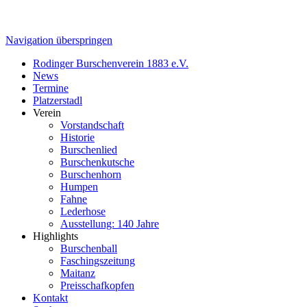
Navigation überspringen
Rodinger Burschenverein 1883 e.V.
News
Termine
Platzerstadl
Verein
Vorstandschaft
Historie
Burschenlied
Burschenkutsche
Burschenhorn
Humpen
Fahne
Lederhose
Ausstellung: 140 Jahre
Highlights
Burschenball
Faschingszeitung
Maitanz
Preisschafkopfen
Kontakt