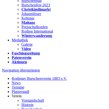
Burschenball
Burschenfest 2023
Christkindlmarkt
Johannifeuer
Kehraus
Maitanz
Preisschafkopfen
Roding International
Winterwanderung
Mediathek
Galerie
Video
Faschingszeitung
Patenverein
Aktionen
Navigation überspringen
Rodinger Burschenverein 1883 e.V.
News
Termine
Platzerstadl
Verein
Vorstandschaft
Historie