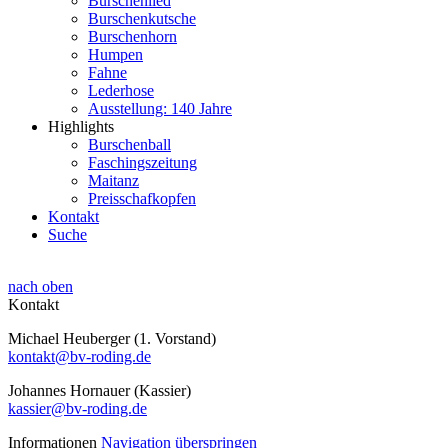
Burschenlied
Burschenkutsche
Burschenhorn
Humpen
Fahne
Lederhose
Ausstellung: 140 Jahre
Highlights
Burschenball
Faschingszeitung
Maitanz
Preisschafkopfen
Kontakt
Suche
nach oben
Kontakt
Michael Heuberger (1. Vorstand)
kontakt@bv-roding.de
Johannes Hornauer (Kassier)
kassier@bv-roding.de
Informationen
Navigation überspringen