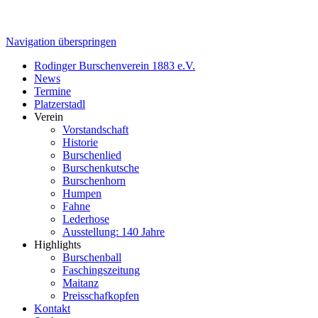
Navigation überspringen
Rodinger Burschenverein 1883 e.V.
News
Termine
Platzerstadl
Verein
Vorstandschaft
Historie
Burschenlied
Burschenkutsche
Burschenhorn
Humpen
Fahne
Lederhose
Ausstellung: 140 Jahre
Highlights
Burschenball
Faschingszeitung
Maitanz
Preisschafkopfen
Kontakt