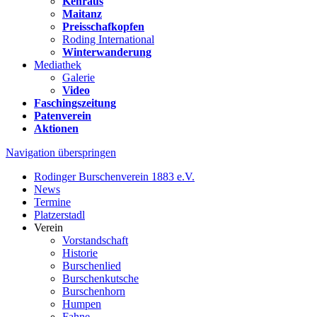
Kehraus
Maitanz
Preisschafkopfen
Roding International
Winterwanderung
Mediathek
Galerie
Video
Faschingszeitung
Patenverein
Aktionen
Navigation überspringen
Rodinger Burschenverein 1883 e.V.
News
Termine
Platzerstadl
Verein
Vorstandschaft
Historie
Burschenlied
Burschenkutsche
Burschenhorn
Humpen
Fahne