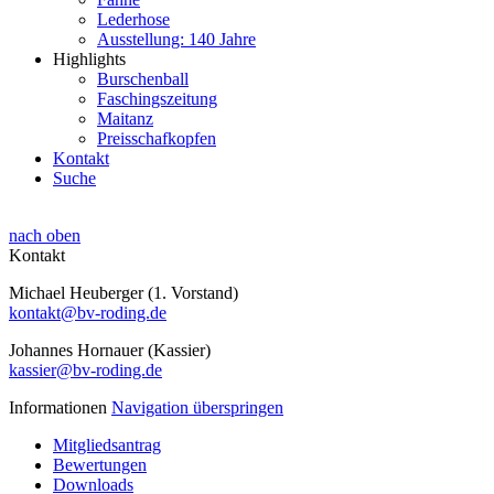
Lederhose
Ausstellung: 140 Jahre
Highlights
Burschenball
Faschingszeitung
Maitanz
Preisschafkopfen
Kontakt
Suche
nach oben
Kontakt
Michael Heuberger (1. Vorstand)
kontakt@bv-roding.de
Johannes Hornauer (Kassier)
kassier@bv-roding.de
Informationen
Navigation überspringen
Mitgliedsantrag
Bewertungen
Downloads