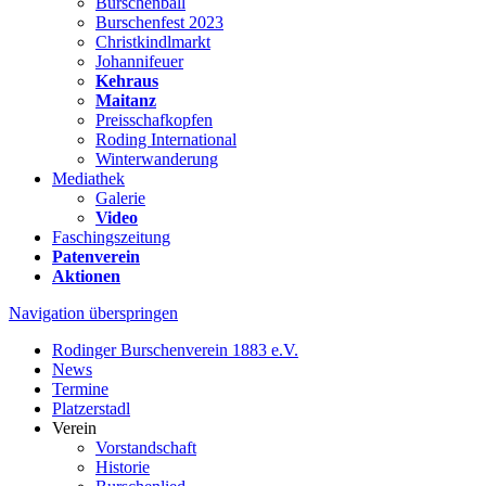
Burschenball
Burschenfest 2023
Christkindlmarkt
Johannifeuer
Kehraus
Maitanz
Preisschafkopfen
Roding International
Winterwanderung
Mediathek
Galerie
Video
Faschingszeitung
Patenverein
Aktionen
Navigation überspringen
Rodinger Burschenverein 1883 e.V.
News
Termine
Platzerstadl
Verein
Vorstandschaft
Historie