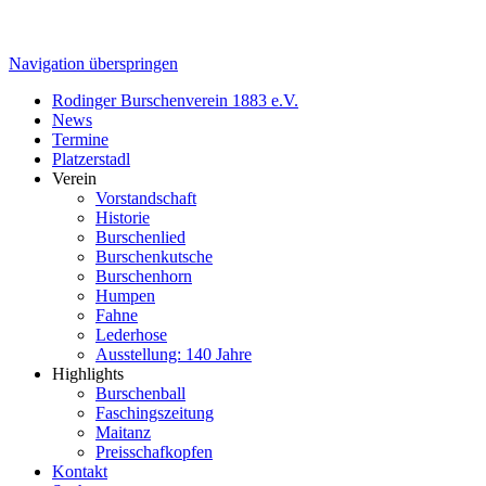
Navigation überspringen
Rodinger Burschenverein 1883 e.V.
News
Termine
Platzerstadl
Verein
Vorstandschaft
Historie
Burschenlied
Burschenkutsche
Burschenhorn
Humpen
Fahne
Lederhose
Ausstellung: 140 Jahre
Highlights
Burschenball
Faschingszeitung
Maitanz
Preisschafkopfen
Kontakt