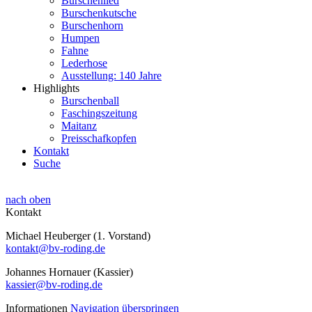
Burschenlied
Burschenkutsche
Burschenhorn
Humpen
Fahne
Lederhose
Ausstellung: 140 Jahre
Highlights
Burschenball
Faschingszeitung
Maitanz
Preisschafkopfen
Kontakt
Suche
nach oben
Kontakt
Michael Heuberger (1. Vorstand)
kontakt@bv-roding.de
Johannes Hornauer (Kassier)
kassier@bv-roding.de
Informationen
Navigation überspringen