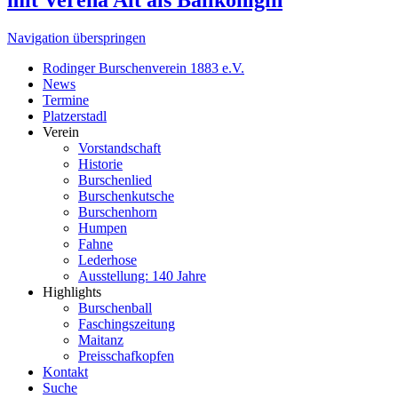
mit Verena Alt als Ballkönigin
Navigation überspringen
Rodinger Burschenverein 1883 e.V.
News
Termine
Platzerstadl
Verein
Vorstandschaft
Historie
Burschenlied
Burschenkutsche
Burschenhorn
Humpen
Fahne
Lederhose
Ausstellung: 140 Jahre
Highlights
Burschenball
Faschingszeitung
Maitanz
Preisschafkopfen
Kontakt
Suche