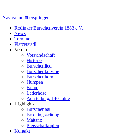
Navigation überspringen
Rodinger Burschenverein 1883 e.V.
News
Termine
Platzerstadl
Verein
Vorstandschaft
Historie
Burschenlied
Burschenkutsche
Burschenhorn
Humpen
Fahne
Lederhose
Ausstellung: 140 Jahre
Highlights
Burschenball
Faschingszeitung
Maitanz
Preisschafkopfen
Kontakt