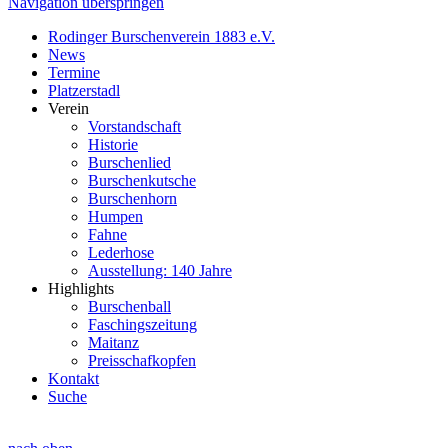
Navigation überspringen
Rodinger Burschenverein 1883 e.V.
News
Termine
Platzerstadl
Verein
Vorstandschaft
Historie
Burschenlied
Burschenkutsche
Burschenhorn
Humpen
Fahne
Lederhose
Ausstellung: 140 Jahre
Highlights
Burschenball
Faschingszeitung
Maitanz
Preisschafkopfen
Kontakt
Suche