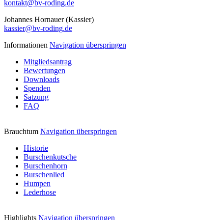
kontakt@bv-roding.de
Johannes Hornauer (Kassier)
kassier@bv-roding.de
Informationen
Navigation überspringen
Mitgliedsantrag
Bewertungen
Downloads
Spenden
Satzung
FAQ
Brauchtum
Navigation überspringen
Historie
Burschenkutsche
Burschenhorn
Burschenlied
Humpen
Lederhose
Highlights
Navigation überspringen