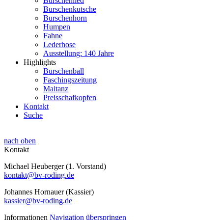
Burschenlied
Burschenkutsche
Burschenhorn
Humpen
Fahne
Lederhose
Ausstellung: 140 Jahre
Highlights
Burschenball
Faschingszeitung
Maitanz
Preisschafkopfen
Kontakt
Suche
nach oben
Kontakt
Michael Heuberger (1. Vorstand)
kontakt@bv-roding.de
Johannes Hornauer (Kassier)
kassier@bv-roding.de
Informationen
Navigation überspringen