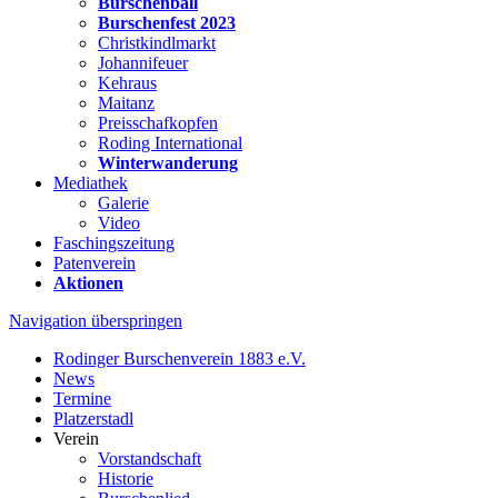
Burschenball
Burschenfest 2023
Christkindlmarkt
Johannifeuer
Kehraus
Maitanz
Preisschafkopfen
Roding International
Winterwanderung
Mediathek
Galerie
Video
Faschingszeitung
Patenverein
Aktionen
Navigation überspringen
Rodinger Burschenverein 1883 e.V.
News
Termine
Platzerstadl
Verein
Vorstandschaft
Historie