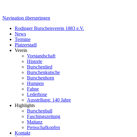
Navigation überspringen
Rodinger Burschenverein 1883 e.V.
News
Termine
Platzerstadl
Verein
Vorstandschaft
Historie
Burschenlied
Burschenkutsche
Burschenhorn
Humpen
Fahne
Lederhose
Ausstellung: 140 Jahre
Highlights
Burschenball
Faschingszeitung
Maitanz
Preisschafkopfen
Kontakt