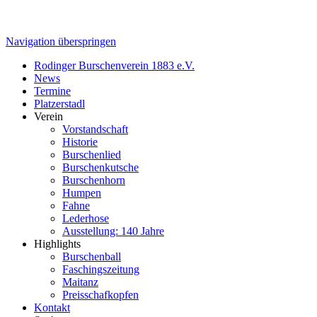
Navigation überspringen
Rodinger Burschenverein 1883 e.V.
News
Termine
Platzerstadl
Verein
Vorstandschaft
Historie
Burschenlied
Burschenkutsche
Burschenhorn
Humpen
Fahne
Lederhose
Ausstellung: 140 Jahre
Highlights
Burschenball
Faschingszeitung
Maitanz
Preisschafkopfen
Kontakt