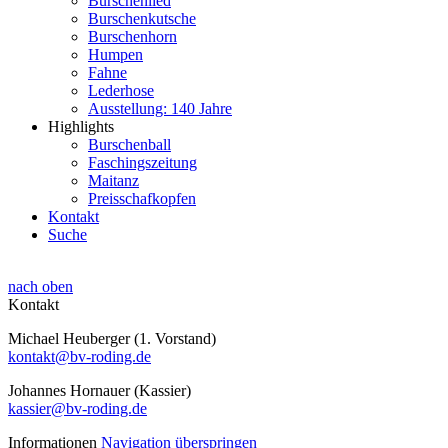
Burschenlied
Burschenkutsche
Burschenhorn
Humpen
Fahne
Lederhose
Ausstellung: 140 Jahre
Highlights
Burschenball
Faschingszeitung
Maitanz
Preisschafkopfen
Kontakt
Suche
nach oben
Kontakt
Michael Heuberger (1. Vorstand)
kontakt@bv-roding.de
Johannes Hornauer (Kassier)
kassier@bv-roding.de
Informationen
Navigation überspringen