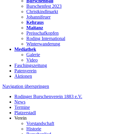
Burschenball
Burschenfest 2023
Christkindlmarkt
Johannifeuer
Kehraus
Maitanz
Preisschafkopfen
Roding International
Winterwanderung
Mediathek
Galerie
Video
Faschingszeitung
Patenverein
Aktionen
Navigation überspringen
Rodinger Burschenverein 1883 e.V.
News
Termine
Platzerstadl
Verein
Vorstandschaft
Historie