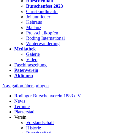
Burschenball
Burschenfest 2023
Christkindlmarkt
Johannifeuer
Kehraus
Maitanz
Preisschafkopfen
Roding International
Winterwanderung
Mediathek
Galerie
Video
Faschingszeitung
Patenverein
Aktionen
Navigation überspringen
Rodinger Burschenverein 1883 e.V.
News
Termine
Platzerstadl
Verein
Vorstandschaft
Historie