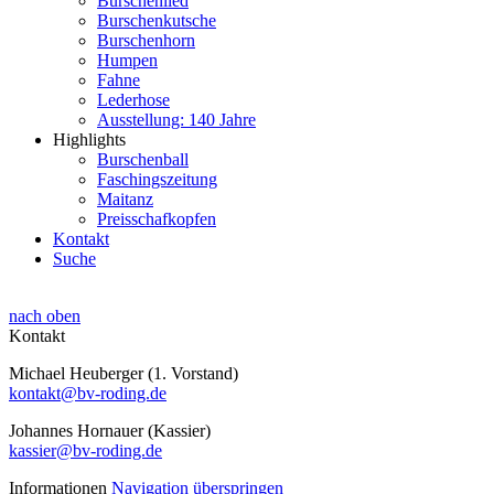
Burschenlied
Burschenkutsche
Burschenhorn
Humpen
Fahne
Lederhose
Ausstellung: 140 Jahre
Highlights
Burschenball
Faschingszeitung
Maitanz
Preisschafkopfen
Kontakt
Suche
nach oben
Kontakt
Michael Heuberger (1. Vorstand)
kontakt@bv-roding.de
Johannes Hornauer (Kassier)
kassier@bv-roding.de
Informationen
Navigation überspringen