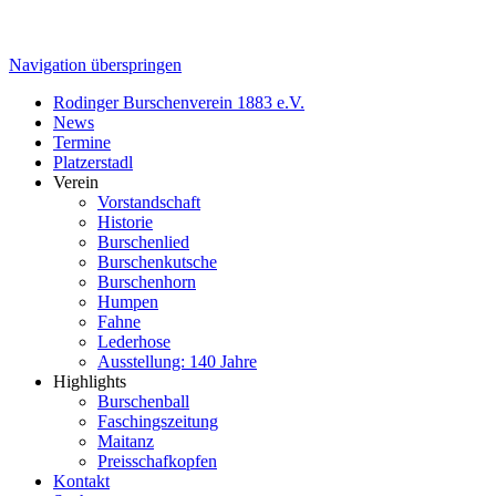
Navigation überspringen
Rodinger Burschenverein 1883 e.V.
News
Termine
Platzerstadl
Verein
Vorstandschaft
Historie
Burschenlied
Burschenkutsche
Burschenhorn
Humpen
Fahne
Lederhose
Ausstellung: 140 Jahre
Highlights
Burschenball
Faschingszeitung
Maitanz
Preisschafkopfen
Kontakt