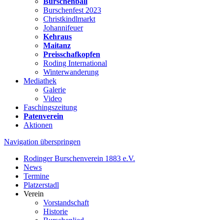
Burschenball
Burschenfest 2023
Christkindlmarkt
Johannifeuer
Kehraus
Maitanz
Preisschafkopfen
Roding International
Winterwanderung
Mediathek
Galerie
Video
Faschingszeitung
Patenverein
Aktionen
Navigation überspringen
Rodinger Burschenverein 1883 e.V.
News
Termine
Platzerstadl
Verein
Vorstandschaft
Historie