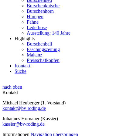
Burschenlied
Burschenkutsche
Burschenhorn
Humpen
Fahne
Lederhose
Ausstellung: 140 Jahre
Highlights
Burschenball
Faschingszeitung
Maitanz
Preisschafkopfen
Kontakt
Suche
nach oben
Kontakt
Michael Heuberger (1. Vorstand)
kontakt@bv-roding.de
Johannes Hornauer (Kassier)
kassier@bv-roding.de
Informationen
Navigation überspringen