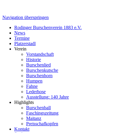
Navigation überspringen
Rodinger Burschenverein 1883 e.V.
News
Termine
Platzerstadl
Verein
Vorstandschaft
Historie
Burschenlied
Burschenkutsche
Burschenhorn
Humpen
Fahne
Lederhose
Ausstellung: 140 Jahre
Highlights
Burschenball
Faschingszeitung
Maitanz
Preisschafkopfen
Kontakt