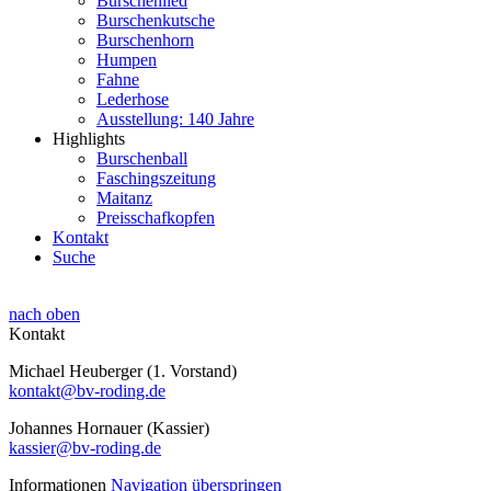
Burschenlied
Burschenkutsche
Burschenhorn
Humpen
Fahne
Lederhose
Ausstellung: 140 Jahre
Highlights
Burschenball
Faschingszeitung
Maitanz
Preisschafkopfen
Kontakt
Suche
nach oben
Kontakt
Michael Heuberger (1. Vorstand)
kontakt@bv-roding.de
Johannes Hornauer (Kassier)
kassier@bv-roding.de
Informationen
Navigation überspringen