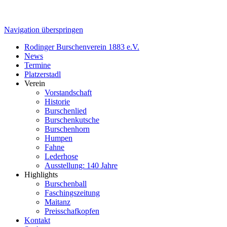
Navigation überspringen
Rodinger Burschenverein 1883 e.V.
News
Termine
Platzerstadl
Verein
Vorstandschaft
Historie
Burschenlied
Burschenkutsche
Burschenhorn
Humpen
Fahne
Lederhose
Ausstellung: 140 Jahre
Highlights
Burschenball
Faschingszeitung
Maitanz
Preisschafkopfen
Kontakt