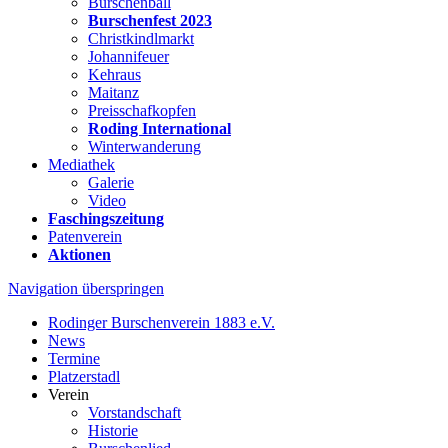
Burschenball
Burschenfest 2023
Christkindlmarkt
Johannifeuer
Kehraus
Maitanz
Preisschafkopfen
Roding International
Winterwanderung
Mediathek
Galerie
Video
Faschingszeitung
Patenverein
Aktionen
Navigation überspringen
Rodinger Burschenverein 1883 e.V.
News
Termine
Platzerstadl
Verein
Vorstandschaft
Historie