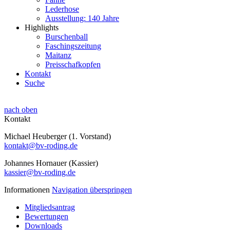
Lederhose
Ausstellung: 140 Jahre
Highlights
Burschenball
Faschingszeitung
Maitanz
Preisschafkopfen
Kontakt
Suche
nach oben
Kontakt
Michael Heuberger (1. Vorstand)
kontakt@bv-roding.de
Johannes Hornauer (Kassier)
kassier@bv-roding.de
Informationen
Navigation überspringen
Mitgliedsantrag
Bewertungen
Downloads