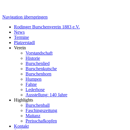
Navigation überspringen
Rodinger Burschenverein 1883 e.V.
News
Termine
Platzerstadl
Verein
Vorstandschaft
Historie
Burschenlied
Burschenkutsche
Burschenhorn
Humpen
Fahne
Lederhose
Ausstellung: 140 Jahre
Highlights
Burschenball
Faschingszeitung
Maitanz
Preisschafkopfen
Kontakt