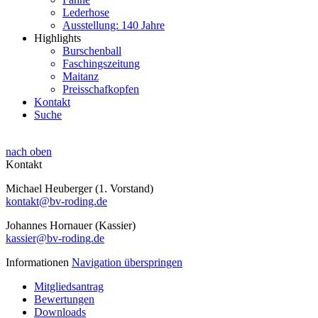
Lederhose
Ausstellung: 140 Jahre
Highlights
Burschenball
Faschingszeitung
Maitanz
Preisschafkopfen
Kontakt
Suche
nach oben
Kontakt
Michael Heuberger (1. Vorstand)
kontakt@bv-roding.de
Johannes Hornauer (Kassier)
kassier@bv-roding.de
Informationen
Navigation überspringen
Mitgliedsantrag
Bewertungen
Downloads