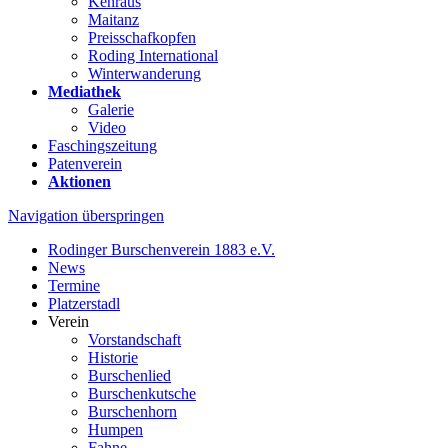
Kehraus
Maitanz
Preisschafkopfen
Roding International
Winterwanderung
Mediathek
Galerie
Video
Faschingszeitung
Patenverein
Aktionen
Navigation überspringen
Rodinger Burschenverein 1883 e.V.
News
Termine
Platzerstadl
Verein
Vorstandschaft
Historie
Burschenlied
Burschenkutsche
Burschenhorn
Humpen
Fahne