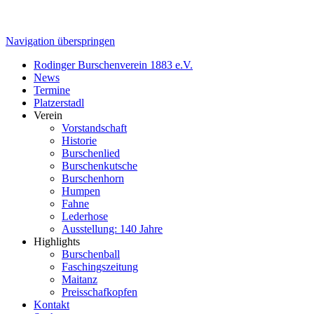
Navigation überspringen
Rodinger Burschenverein 1883 e.V.
News
Termine
Platzerstadl
Verein
Vorstandschaft
Historie
Burschenlied
Burschenkutsche
Burschenhorn
Humpen
Fahne
Lederhose
Ausstellung: 140 Jahre
Highlights
Burschenball
Faschingszeitung
Maitanz
Preisschafkopfen
Kontakt