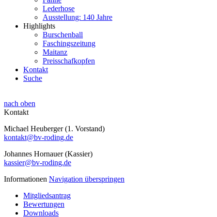
Lederhose
Ausstellung: 140 Jahre
Highlights
Burschenball
Faschingszeitung
Maitanz
Preisschafkopfen
Kontakt
Suche
nach oben
Kontakt
Michael Heuberger (1. Vorstand)
kontakt@bv-roding.de
Johannes Hornauer (Kassier)
kassier@bv-roding.de
Informationen
Navigation überspringen
Mitgliedsantrag
Bewertungen
Downloads