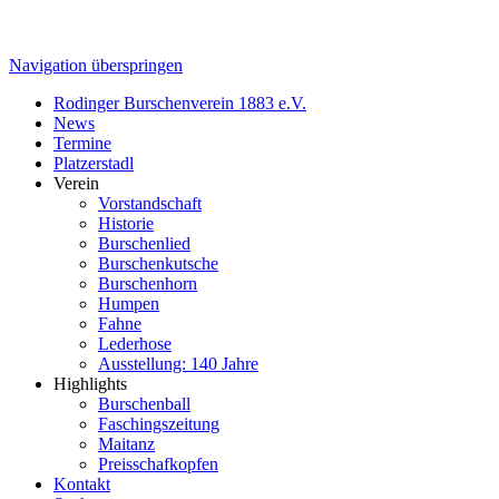
Navigation überspringen
Rodinger Burschenverein 1883 e.V.
News
Termine
Platzerstadl
Verein
Vorstandschaft
Historie
Burschenlied
Burschenkutsche
Burschenhorn
Humpen
Fahne
Lederhose
Ausstellung: 140 Jahre
Highlights
Burschenball
Faschingszeitung
Maitanz
Preisschafkopfen
Kontakt