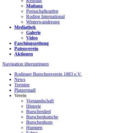
Kehraus
Maitanz
Preisschafkopfen
Roding International
Winterwanderung
Mediathek
Galerie
Video
Faschingszeitung
Patenverein
Aktionen
Navigation überspringen
Rodinger Burschenverein 1883 e.V.
News
Termine
Platzerstadl
Verein
Vorstandschaft
Historie
Burschenlied
Burschenkutsche
Burschenhorn
Humpen
Fahne