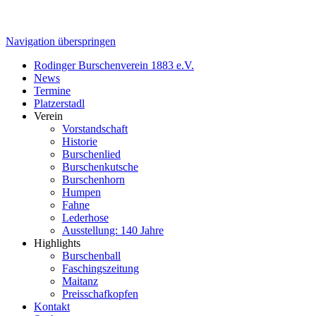
Navigation überspringen
Rodinger Burschenverein 1883 e.V.
News
Termine
Platzerstadl
Verein
Vorstandschaft
Historie
Burschenlied
Burschenkutsche
Burschenhorn
Humpen
Fahne
Lederhose
Ausstellung: 140 Jahre
Highlights
Burschenball
Faschingszeitung
Maitanz
Preisschafkopfen
Kontakt