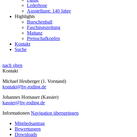
Lederhose
Ausstellung: 140 Jahre
Highlights
Burschenball
Faschingszeitung
Maitanz
Preisschafkopfen
Kontakt
Suche
nach oben
Kontakt
Michael Heuberger (1. Vorstand)
kontakt@bv-roding.de
Johannes Hornauer (Kassier)
kassier@bv-roding.de
Informationen
Navigation überspringen
Mitgliedsantrag
Bewertungen
Downloads