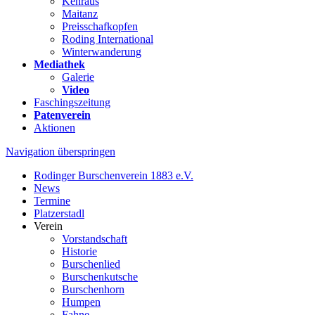
Kehraus
Maitanz
Preisschafkopfen
Roding International
Winterwanderung
Mediathek
Galerie
Video
Faschingszeitung
Patenverein
Aktionen
Navigation überspringen
Rodinger Burschenverein 1883 e.V.
News
Termine
Platzerstadl
Verein
Vorstandschaft
Historie
Burschenlied
Burschenkutsche
Burschenhorn
Humpen
Fahne