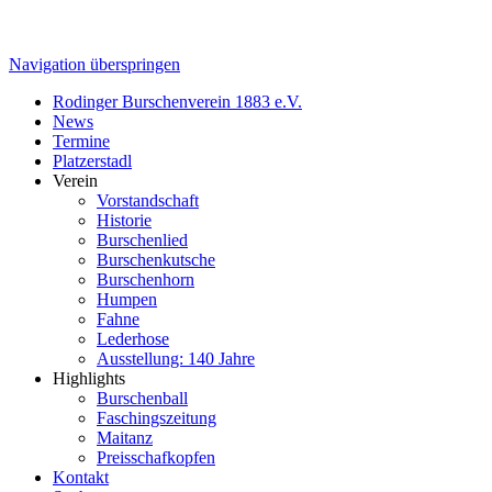
Navigation überspringen
Rodinger Burschenverein 1883 e.V.
News
Termine
Platzerstadl
Verein
Vorstandschaft
Historie
Burschenlied
Burschenkutsche
Burschenhorn
Humpen
Fahne
Lederhose
Ausstellung: 140 Jahre
Highlights
Burschenball
Faschingszeitung
Maitanz
Preisschafkopfen
Kontakt