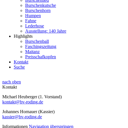
Burschenlied
Burschenkutsche
Burschenhorn
Humpen
Fahne
Lederhose
Ausstellung: 140 Jahre
Highlights
Burschenball
Faschingszeitung
Maitanz
Preisschafkopfen
Kontakt
Suche
nach oben
Kontakt
Michael Heuberger (1. Vorstand)
kontakt@bv-roding.de
Johannes Hornauer (Kassier)
kassier@bv-roding.de
Informationen
Navigation überspringen