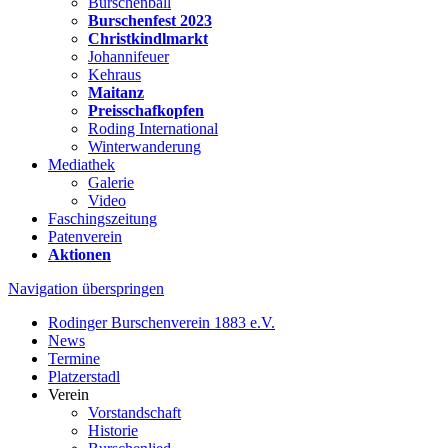
Burschenball
Burschenfest 2023
Christkindlmarkt
Johannifeuer
Kehraus
Maitanz
Preisschafkopfen
Roding International
Winterwanderung
Mediathek
Galerie
Video
Faschingszeitung
Patenverein
Aktionen
Navigation überspringen
Rodinger Burschenverein 1883 e.V.
News
Termine
Platzerstadl
Verein
Vorstandschaft
Historie