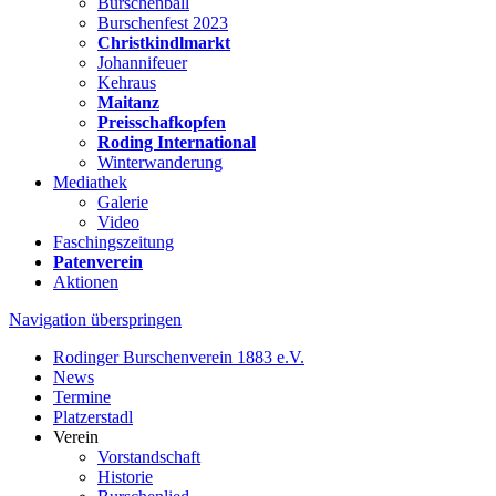
Burschenball
Burschenfest 2023
Christkindlmarkt
Johannifeuer
Kehraus
Maitanz
Preisschafkopfen
Roding International
Winterwanderung
Mediathek
Galerie
Video
Faschingszeitung
Patenverein
Aktionen
Navigation überspringen
Rodinger Burschenverein 1883 e.V.
News
Termine
Platzerstadl
Verein
Vorstandschaft
Historie