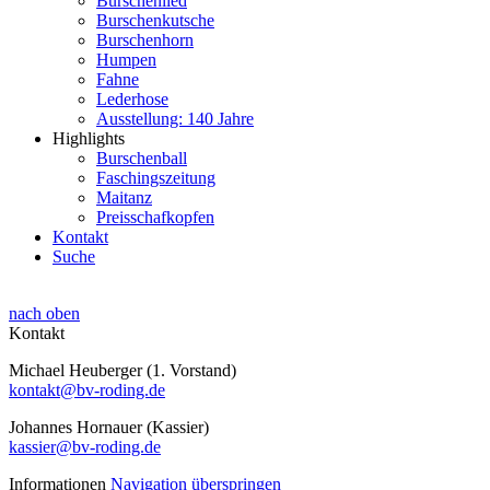
Burschenlied
Burschenkutsche
Burschenhorn
Humpen
Fahne
Lederhose
Ausstellung: 140 Jahre
Highlights
Burschenball
Faschingszeitung
Maitanz
Preisschafkopfen
Kontakt
Suche
nach oben
Kontakt
Michael Heuberger (1. Vorstand)
kontakt@bv-roding.de
Johannes Hornauer (Kassier)
kassier@bv-roding.de
Informationen
Navigation überspringen