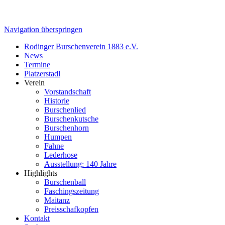
Navigation überspringen
Rodinger Burschenverein 1883 e.V.
News
Termine
Platzerstadl
Verein
Vorstandschaft
Historie
Burschenlied
Burschenkutsche
Burschenhorn
Humpen
Fahne
Lederhose
Ausstellung: 140 Jahre
Highlights
Burschenball
Faschingszeitung
Maitanz
Preisschafkopfen
Kontakt