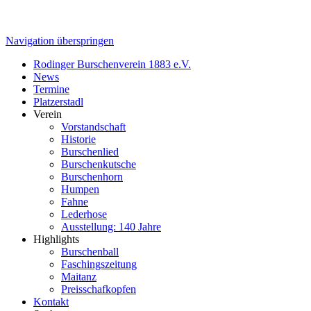
Navigation überspringen
Rodinger Burschenverein 1883 e.V.
News
Termine
Platzerstadl
Verein
Vorstandschaft
Historie
Burschenlied
Burschenkutsche
Burschenhorn
Humpen
Fahne
Lederhose
Ausstellung: 140 Jahre
Highlights
Burschenball
Faschingszeitung
Maitanz
Preisschafkopfen
Kontakt