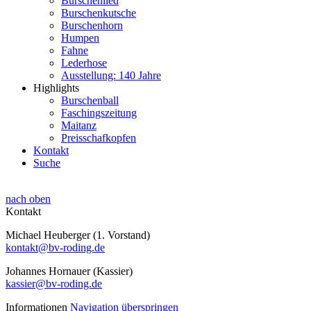
Burschenlied
Burschenkutsche
Burschenhorn
Humpen
Fahne
Lederhose
Ausstellung: 140 Jahre
Highlights
Burschenball
Faschingszeitung
Maitanz
Preisschafkopfen
Kontakt
Suche
nach oben
Kontakt
Michael Heuberger (1. Vorstand)
kontakt@bv-roding.de
Johannes Hornauer (Kassier)
kassier@bv-roding.de
Informationen
Navigation überspringen