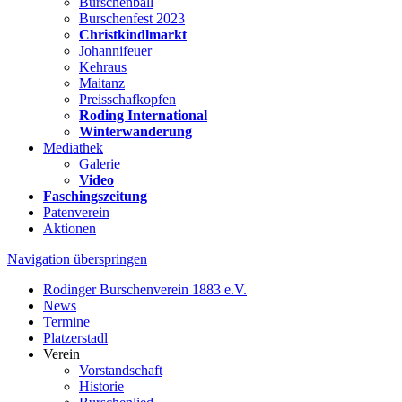
Burschenball
Burschenfest 2023
Christkindlmarkt
Johannifeuer
Kehraus
Maitanz
Preisschafkopfen
Roding International
Winterwanderung
Mediathek
Galerie
Video
Faschingszeitung
Patenverein
Aktionen
Navigation überspringen
Rodinger Burschenverein 1883 e.V.
News
Termine
Platzerstadl
Verein
Vorstandschaft
Historie