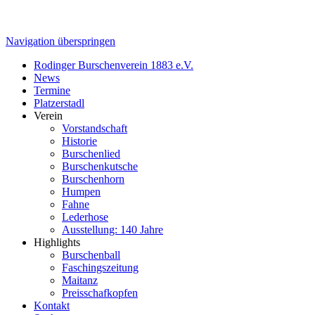
Navigation überspringen
Rodinger Burschenverein 1883 e.V.
News
Termine
Platzerstadl
Verein
Vorstandschaft
Historie
Burschenlied
Burschenkutsche
Burschenhorn
Humpen
Fahne
Lederhose
Ausstellung: 140 Jahre
Highlights
Burschenball
Faschingszeitung
Maitanz
Preisschafkopfen
Kontakt