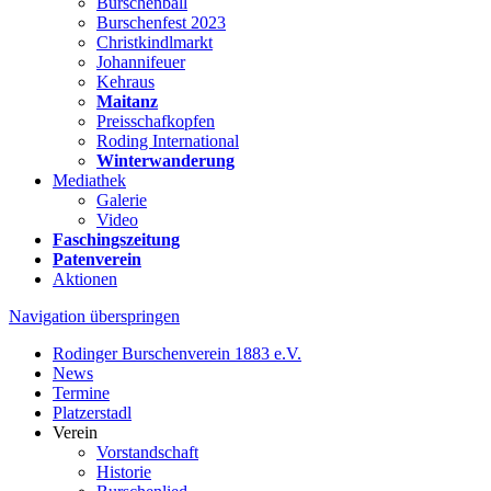
Burschenball
Burschenfest 2023
Christkindlmarkt
Johannifeuer
Kehraus
Maitanz
Preisschafkopfen
Roding International
Winterwanderung
Mediathek
Galerie
Video
Faschingszeitung
Patenverein
Aktionen
Navigation überspringen
Rodinger Burschenverein 1883 e.V.
News
Termine
Platzerstadl
Verein
Vorstandschaft
Historie