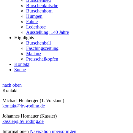
Burschenlied
Burschenkutsche
Burschenhorn
Humpen
Fahne
Lederhose
Ausstellung: 140 Jahre
Highlights
Burschenball
Faschingszeitung
Maitanz
Preisschafkopfen
Kontakt
Suche
nach oben
Kontakt
Michael Heuberger (1. Vorstand)
kontakt@bv-roding.de
Johannes Hornauer (Kassier)
kassier@bv-roding.de
Informationen
Navigation überspringen